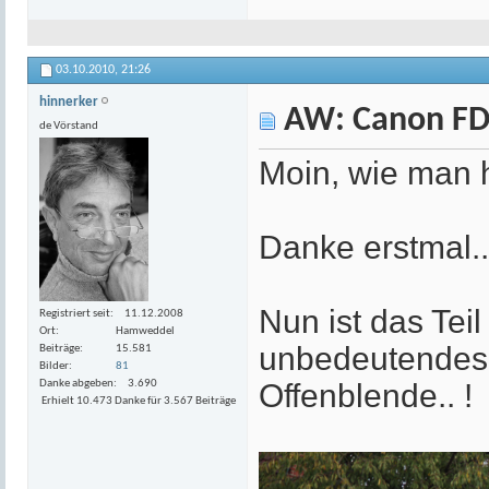
03.10.2010,
21:26
hinnerker
AW: Canon FD
de Vörstand
Moin, wie man h
Danke erstmal..
Nun ist das Teil
Registriert seit
11.12.2008
Ort
Hamweddel
unbedeutendes 0
Beiträge
15.581
Bilder
81
Danke abgeben
3.690
Offenblende.. !
Erhielt 10.473 Danke für 3.567 Beiträge