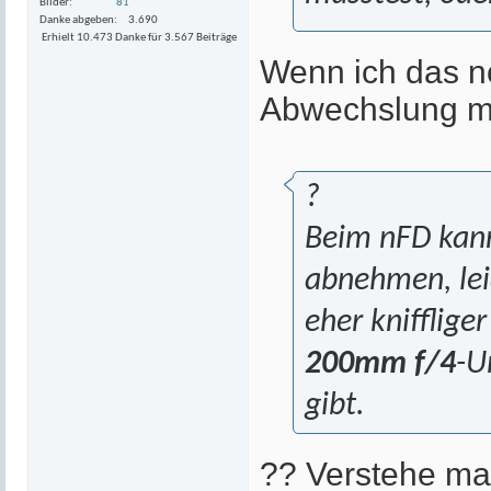
Bilder
81
Danke abgeben
3.690
Erhielt 10.473 Danke für 3.567 Beiträge
Wenn ich das no
Abwechslung ma
?
Beim nFD kann
abnehmen, lei
eher knifflige
200mm f/4
-U
gibt.
?? Verstehe mal