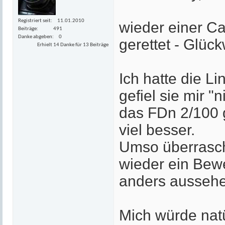
Registriert seit
11.01.2010
wieder einer Ca
Beiträge
491
Danke abgeben
0
gerettet - Glüc
Erhielt 14 Danke für 13 Beiträge
Ich hatte die L
gefiel sie mir 
das FDn 2/100 g
viel besser.
Umso überrascht
wieder ein Bew
anders aussehe
Mich würde natü