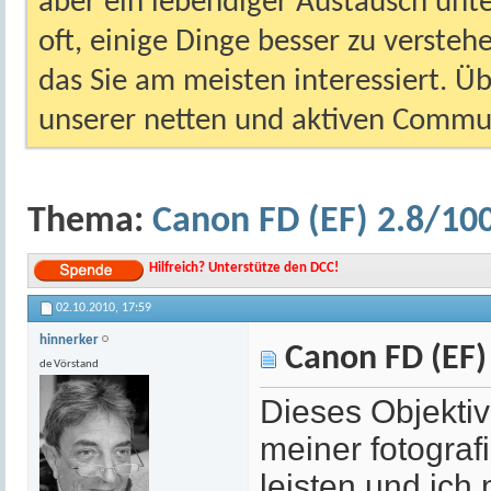
aber ein lebendiger Austausch unt
oft, einige Dinge besser zu versteh
das Sie am meisten interessiert. Ü
unserer netten und aktiven Commun
Thema:
Canon FD (EF) 2.8/1
Hilfreich? Unterstütze den DCC!
02.10.2010,
17:59
hinnerker
Canon FD (EF)
de Vörstand
Dieses Objektiv
meiner fotogra
leisten und ich