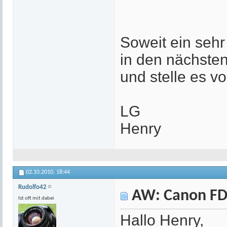
Soweit ein sehr
in den nächste
und stelle es vo
LG
Henry
02.10.2010,
18:44
Rudolfo42
AW: Canon FD
Ist oft mit dabei
Hallo Henry,