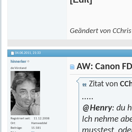
Geändert von CChri
04.06.2011,
21:33
hinnerker
AW: Canon FD
de Vörstand
Zitat von
CCh
.....
@Henry
: du 
Ich nehme abe
Registriert seit
11.12.2008
Ort
Hamweddel
musstest, ode
Beiträge
15.581