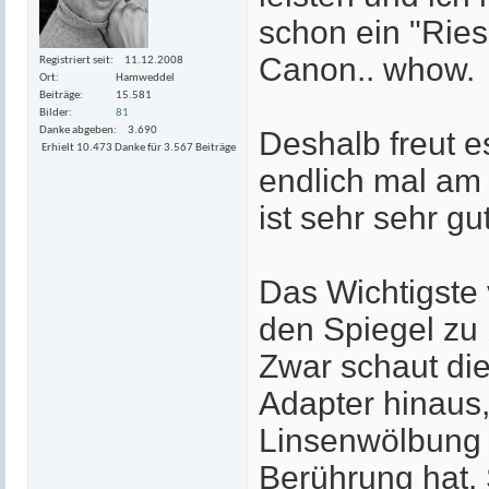
schon ein "Rie
Canon.. whow.
Registriert seit
11.12.2008
Ort
Hamweddel
Beiträge
15.581
Bilder
81
Danke abgeben
3.690
Deshalb freut e
Erhielt 10.473 Danke für 3.567 Beiträge
endlich mal am
ist sehr sehr gut
Das Wichtigste 
den Spiegel zu 
Zwar schaut die
Adapter hinaus,
Linsenwölbung l
Berührung hat. S