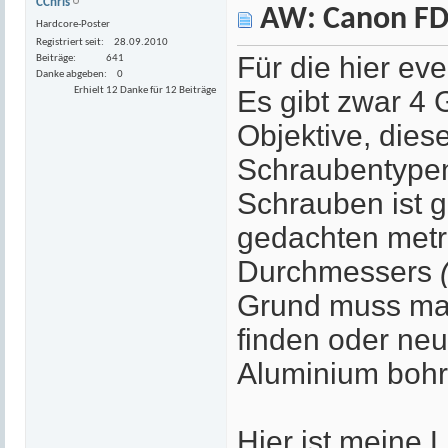
CChris
AW: Canon FD
Hardcore-Poster
Registriert seit
28.09.2010
Für die hier eve
Beiträge
641
Danke abgeben
0
Erhielt 12 Danke für 12 Beiträge
Es gibt zwar 4 
Objektive, dies
Schraubentypen
Schrauben ist g
gedachten metr
Durchmessers
Grund muss ma
finden oder ne
Aluminium bohr
Hier ist meine 