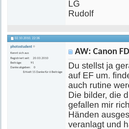
LG
Rudolf
02.10.2010,
22:36
photostudent
AW: Canon FD
Kennt sich aus
Registriert seit
20.03.2010
Du stellst ja g
Beiträge
91
Danke abgeben
0
Erhielt 15 Danke für 6 Beiträge
auf EF um. find
auch rutine wer
Die bilder, die 
gefallen mir rich
Händen ausgest
veranlagt und 