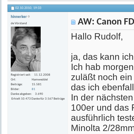
02.10.2010,
19:33
hinnerker
AW: Canon FD
de Vörstand
Hallo Rudolf,
ja, das kann ic
Ich hab morgen
zuläßt noch e
Registriert seit
11.12.2008
Ort
Hamweddel
das ich ebenfal
Beiträge
15.581
Bilder
81
Danke abgeben
3.690
In der nächste
Erhielt 10.473 Danke für 3.567 Beiträge
100er und das 
ausführlich te
Minolta 2/28mm 