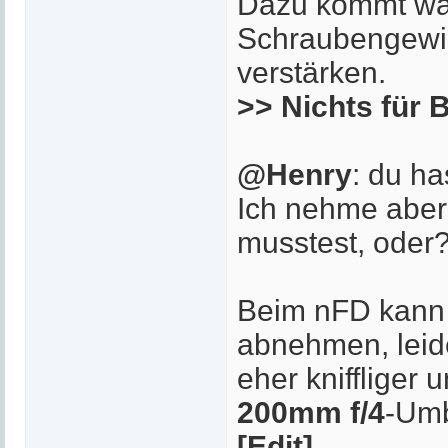
Dazu kommt wah
Schraubengewin
verstärken.
>> Nichts für 
@Henry
: du h
Ich nehme aber
musstest, oder
Beim nFD kann 
abnehmen, leid
eher kniffliger
200mm f/4
-Um
[Edit]