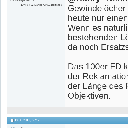
Danke abgeben
0
Erhielt 12 Danke für 12 Beiträge
Gewindelöcher n
heute nur einen
Wenn es natürli
bestehenden Lö
da noch Ersatz
Das 100er FD k
der Reklamation
der Länge des R
Objektiven.
19.06.2011,
16:12