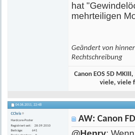
hat "Gewindelöc
mehrteiligen Mou
Geändert von hinne
Rechtschreibung
Canon EOS 5D MKIII, 
viele, viele
04.06.2011,
22:48
CChris
AW: Canon FD
Hardcore-Poster
Registriert seit
28.09.2010
@Henry
: Wenn 
Beiträge
641