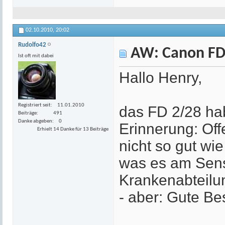
02.10.2010,
20:02
Rudolfo42
AW: Canon FD
Ist oft mit dabei
Hallo Henry,
Registriert seit
11.01.2010
das FD 2/28 hab
Beiträge
491
Danke abgeben
0
Erinnerung: Of
Erhielt 14 Danke für 13 Beiträge
nicht so gut wi
was es am Sensor
Krankenabteilung
- aber: Gute Be