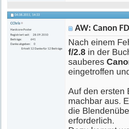
04.06.2011,
14:33
CChris
AW: Canon FD
Hardcore-Poster
Registriert seit
28.09.2010
Nach einem Feh
Beiträge
641
Danke abgeben
0
Erhielt 12 Danke für 12 Beiträge
f/2.8
in der Buch
sauberes
Canon
eingetroffen un
Auf den ersten B
machbar aus. Et
die Blendenüber
erforderlich.