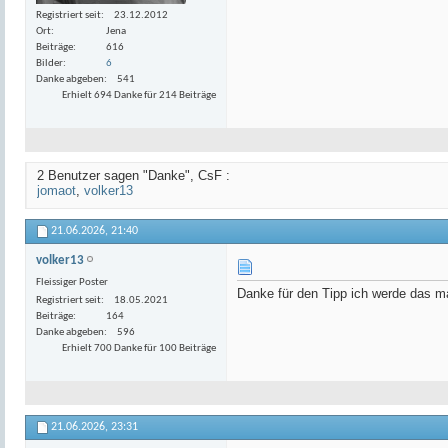
Registriert seit
23.12.2012
Ort
Jena
Beiträge
616
Bilder
6
Danke abgeben
541
Erhielt 694 Danke für 214 Beiträge
2 Benutzer sagen "Danke", CsF :
jomaot
,
volker13
21.06.2026,
21:40
volker13
Fleissiger Poster
Danke für den Tipp ich werde das m
Registriert seit
18.05.2021
Beiträge
164
Danke abgeben
596
Erhielt 700 Danke für 100 Beiträge
21.06.2026,
23:31