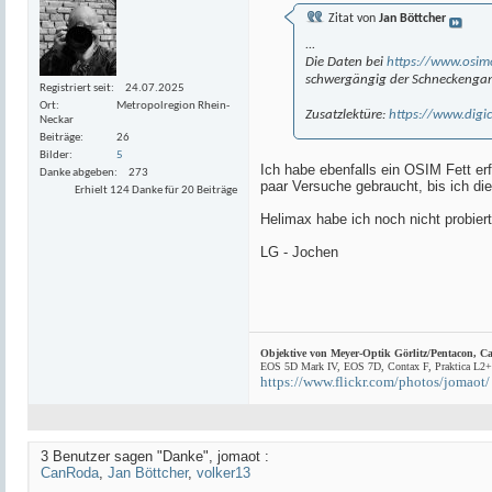
Zitat von
Jan Böttcher
...
Die Daten bei
https://www.osimo
schwergängig der Schneckengang 
Registriert seit
24.07.2025
Ort
Metropolregion Rhein-
Zusatzlektüre:
https://www.dig
Neckar
Beiträge
26
Bilder
5
Ich habe ebenfalls ein OSIM Fett e
Danke abgeben
273
paar Versuche gebraucht, bis ich di
Erhielt 124 Danke für 20 Beiträge
Helimax habe ich noch nicht probier
LG - Jochen
Objektive von Meyer-Optik Görlitz/Pentacon,
Ca
EOS 5D Mark IV, EOS 7D, Contax F, Praktica L
https://www.flickr.com/photos/jomaot/
3 Benutzer sagen "Danke", jomaot :
CanRoda
,
Jan Böttcher
,
volker13