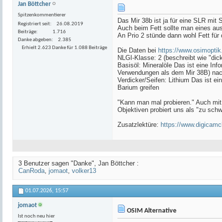
Jan Böttcher
Spitzenkommentierer
Das Mir 38b ist ja für eine SLR mit
Registriert seit
26.08.2019
Auch beim Fett sollte man eines aus
Beiträge
1.716
An Prio 2 stünde dann wohl Fett für
Danke abgeben
2.385
Erhielt 2.623 Danke für 1.088 Beiträge
Die Daten bei
https://www.osimoptik
NLGI-Klasse: 2 (beschreibt wie "dic
Basisöl: Mineralöle Das ist eine In
Verwendungen als dem Mir 38B) na
Verdicker/Seifen: Lithium Das ist e
Barium greifen
"Kann man mal probieren." Auch mit 
Objektiven probiert uns als "zu sch
Zusatzlektüre:
https://www.digicam
3 Benutzer sagen "Danke", Jan Böttcher :
CanRoda
,
jomaot
,
volker13
01.07.2026,
15:57
jomaot
OSIM Alternative
Ist noch neu hier