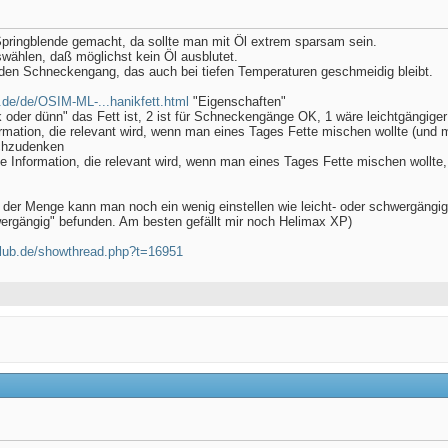
 Springblende gemacht, da sollte man mit Öl extrem sparsam sein.
wählen, daß möglichst kein Öl ausblutet.
 den Schneckengang, das auch bei tiefen Temperaturen geschmeidig bleibt.
.de/de/OSIM-ML-...hanikfett.html
"Eigenschaften"
k oder dünn" das Fett ist, 2 ist für Schneckengänge OK, 1 wäre leichtgängig
formation, die relevant wird, wenn man eines Tages Fette mischen wollte (und 
chzudenken
ine Information, die relevant wird, wenn man eines Tages Fette mischen wollt
der Menge kann man noch ein wenig einstellen wie leicht- oder schwergängig
wergängig" befunden. Am besten gefällt mir noch Helimax XP)
club.de/showthread.php?t=16951