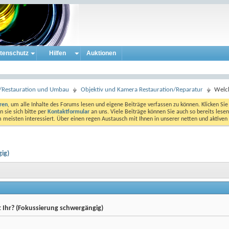
tenschutz
Hilfen
Auktionen
ur/Restauration und Umbau
Objektiv und Kamera Restauration/Reparatur
Welch
eren
, um alle Inhalte des Forums lesen und eigene Beiträge verfassen zu können. Klicken Sie 
 sie sich bitte per
Kontaktformular
an uns. Viele Beiträge können Sie auch so bereits lesen
am meisten interessiert. Über einen regen Austausch mit Ihnen in unserer netten und aktiv
ig)
 Ihr? (Fokussierung schwergängig)