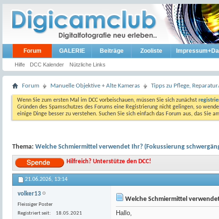
Forum
GALERIE
Beiträge
Zooliste
Impressum+Da
Hilfe
DCC Kalender
Nützliche Links
Forum
Manuelle Objektive + Alte Kameras
Tipps zu Pflege, Reparat
Wenn Sie zum ersten Mal im DCC vorbeischauen, müssen Sie sich zunächst
registri
Gründen des Spamschutzes des Forums eine Registrierung nicht gelingen, so wenden
einige Dinge besser zu verstehen. Suchen Sie sich einfach das Forum aus, das Sie 
Thema:
Welche Schmiermittel verwendet Ihr? (Fokussierung schwergäng
Hilfreich? Unterstütze den DCC!
21.06.2026,
13:14
volker13
Welche Schmiermittel verwendet
Fleissiger Poster
Hallo,
Registriert seit
18.05.2021