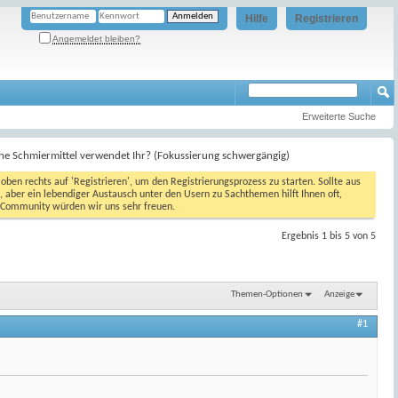
Hilfe
Registrieren
Angemeldet bleiben?
Erweiterte Suche
e Schmiermittel verwendet Ihr? (Fokussierung schwergängig)
oben rechts auf 'Registrieren', um den Registrierungsprozess zu starten. Sollte aus
, aber ein lebendiger Austausch unter den Usern zu Sachthemen hilft Ihnen oft,
en Community würden wir uns sehr freuen.
Ergebnis 1 bis 5 von 5
Themen-Optionen
Anzeige
#1