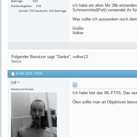
Beiträge
164
ich habe ein altes Mir 38b erstande
Danke abgeben
596
Schmiermittel(Fett) verwendet ihr fü
Erhielt 700 Danke für 100 Beiträge
Was sollte ich ausserdem noch ölen
Grüße
Volker
Folgender Benutzer sagt "Danke", volker13 :
feesa
21.06.2026,
19:04
CsF
Hardcore-Poster
Ich habe hier das ML-FTS5. Das wur
Ölen sollte man an Objektiven besse