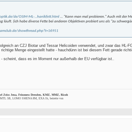
ptik.de/de/OSIM-ML-...hanikfett.html
... "Kann man mal probieren." Auch mit der Me
läuft. (ich habe diverse Fette bei anderen Objektiven probiert uns als "zu schwerg
icamclub.de/showthread.php?t=16951
rfolgreich an CZJ Biotar und Tessar Helicoiden verwendet, und zwar das HL-
e richtige Menge eingestellt hatte - hauchdünn ist bei diesem Fett gerade ri
t - scheint, dass es im Moment nur außerhalb der EU verfügbar ist..
rl Zeiss Jena, Feinmess Dresden, KMZ, MMZ, Ricoh
2+MTL 5B, LOMO SMENA 8M, EXA 1b, beirette vsn