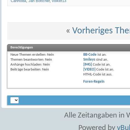
CanRoda
,
Jan Böttcher
,
volker13
«
Vorheriges Th
Berechtigungen
Neue Themen erstellen:
Nein
BB-Code
ist
an
.
Themen beantworten:
Nein
Smileys
sind
an
.
Anhänge hochladen:
Nein
[IMG]
Code ist
an
.
Beiträge bearbeiten:
Nein
[VIDEO]
Code ist
an
.
HTML-Code ist
aus
.
Foren-Regeln
Alle Zeitangaben in W
Powered by
vBul