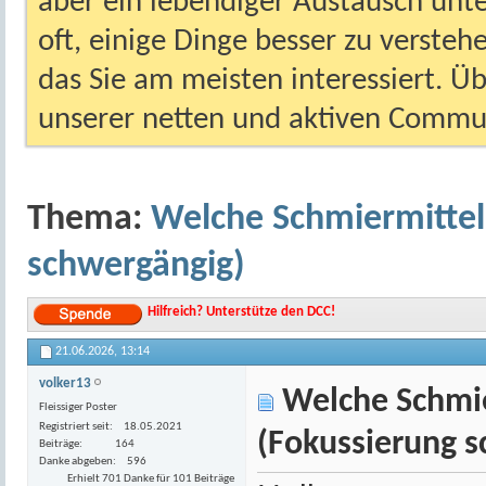
aber ein lebendiger Austausch unt
oft, einige Dinge besser zu versteh
das Sie am meisten interessiert. Ü
unserer netten und aktiven Commun
Thema:
Welche Schmiermittel
schwergängig)
Hilfreich? Unterstütze den DCC!
21.06.2026,
13:14
volker13
Welche Schmie
Fleissiger Poster
Registriert seit
18.05.2021
(Fokussierung 
Beiträge
164
Danke abgeben
596
Erhielt 701 Danke für 101 Beiträge