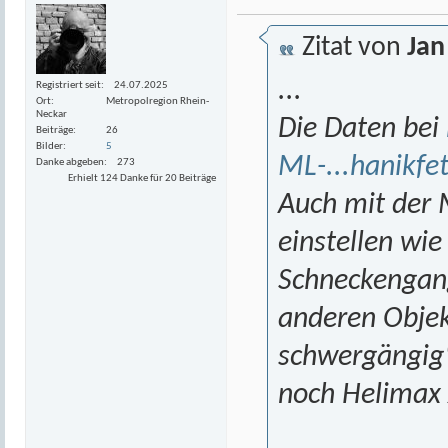
Zitat von
Jan
...
Registriert seit
24.07.2025
Ort
Metropolregion Rhein-
Neckar
Die Daten bei
Beiträge
26
Bilder
5
ML-...hanikfe
Danke abgeben
273
Erhielt 124 Danke für 20 Beiträge
Auch mit der
einstellen wie
Schneckengang 
anderen Objekt
schwergängig"
noch Helimax