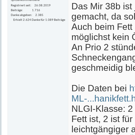
Spitzenkommentierer
Das Mir 38b ist
Registriert seit
26.08.2019
Beiträge
1.716
gemacht, da sol
Danke abgeben
2.385
Erhielt 2.624 Danke für 1.089 Beiträge
Auch beim Fett
möglichst kein Ö
An Prio 2 stünd
Schneckengang,
geschmeidig ble
Die Daten bei
h
ML-...hanikfett.
NLGI-Klasse: 2 
Fett ist, 2 ist
leichtgängiger