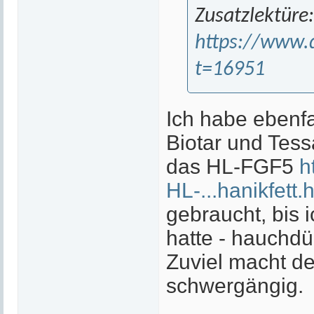
Zusatzlektüre:
https://www.
t=16951
Ich habe ebenfa
Biotar und Tess
das HL-FGF5
h
HL-...hanikfett.
gebraucht, bis i
hatte - hauchdün
Zuviel macht d
schwergängig.