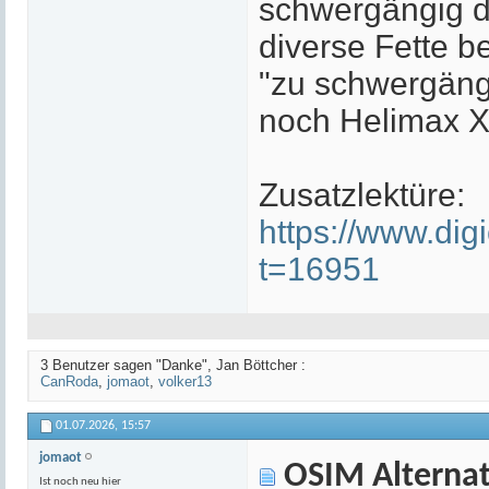
schwergängig d
diverse Fette b
"zu schwergängi
noch Helimax 
Zusatzlektüre:
https://www.di
t=16951
3 Benutzer sagen "Danke", Jan Böttcher :
CanRoda
,
jomaot
,
volker13
01.07.2026,
15:57
jomaot
OSIM Alternat
Ist noch neu hier