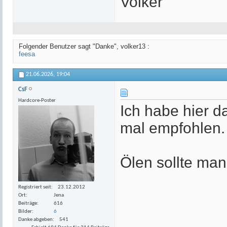
Volker
Folgender Benutzer sagt "Danke", volker13 :
feesa
21.06.2026,
19:04
CsF
Hardcore-Poster
Ich habe hier 
mal empfohlen.
Ölen sollte man
Registriert seit
23.12.2012
Ort
Jena
Beiträge
616
Bilder
6
Danke abgeben
541