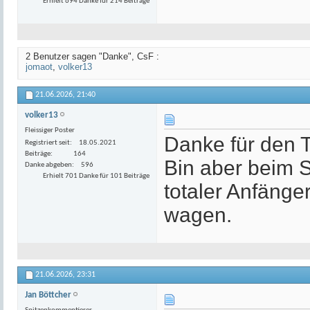
Erhielt 694 Danke für 214 Beiträge
2 Benutzer sagen "Danke", CsF :
jomaot
,
volker13
21.06.2026,
21:40
volker13
Fleissiger Poster
Danke für den T
Registriert seit
18.05.2021
Beiträge
164
Bin aber beim 
Danke abgeben
596
Erhielt 701 Danke für 101 Beiträge
totaler Anfäng
wagen.
21.06.2026,
23:31
Jan Böttcher