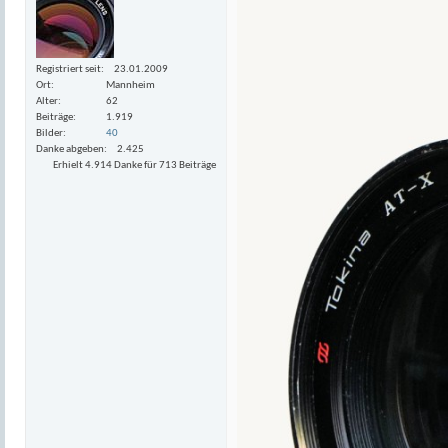
Registriert seit
23.01.2009
Ort
Mannheim
Alter
62
Beiträge
1.919
Bilder
40
Danke abgeben
2.425
Erhielt 4.914 Danke für 713 Beiträge