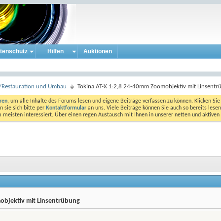
tenschutz
Hilfen
Auktionen
ur/Restauration und Umbau
Tokina AT-X 1:2,8 24-40mm Zoomobjektiv mit Linsentr
eren
, um alle Inhalte des Forums lesen und eigene Beiträge verfassen zu können. Klicken Sie 
 sie sich bitte per
Kontaktformular
an uns. Viele Beiträge können Sie auch so bereits lesen
am meisten interessiert. Über einen regen Austausch mit Ihnen in unserer netten und aktiv
objektiv mit Linsentrübung