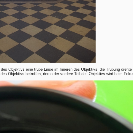
 des Objektivs eine trübe Linse im Inneren des Objektivs, die Trübung drehte
 des Objektivs betroffen, dernn der vordere Teil des Objektivs wird beim Foku