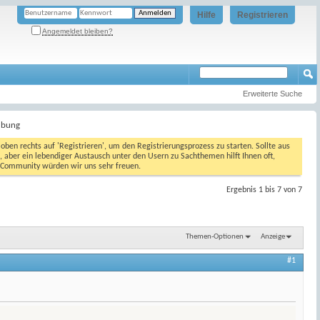
Hilfe
Registrieren
Angemeldet bleiben?
Erweiterte Suche
übung
oben rechts auf 'Registrieren', um den Registrierungsprozess zu starten. Sollte aus
, aber ein lebendiger Austausch unter den Usern zu Sachthemen hilft Ihnen oft,
en Community würden wir uns sehr freuen.
Ergebnis 1 bis 7 von 7
Themen-Optionen
Anzeige
#1