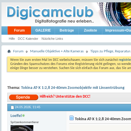
Forum
GALERIE
Beiträge
Zooliste
Impressum+Da
Hilfe
DCC Kalender
Nützliche Links
Forum
Manuelle Objektive + Alte Kameras
Tipps zu Pflege, Reparat
Wenn Sie zum ersten Mal im DCC vorbeischauen, müssen Sie sich zunächst
registri
Gründen des Spamschutzes des Forums eine Registrierung nicht gelingen, so wenden
einige Dinge besser zu verstehen. Suchen Sie sich einfach das Forum aus, das Sie 
Thema:
Tokina AT-X 1:2,8 24-40mm Zoomobjektiv mit Linsentrübung
Hilfreich? Unterstütze den DCC!
24.05.2026,
11:45
Loeffel
Tokina AT-X 1:2,8 24-40mm Zoom
Spitzenkommentierer