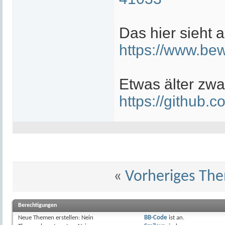
Das hier sieht 
https://www.bew
Etwas älter zwar
https://github
«
Vorheriges Th
Berechtigungen
Neue Themen erstellen:
Nein
BB-Code
ist
an
.