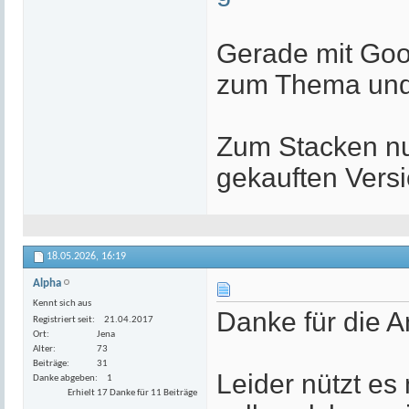
Gerade mit Goo
zum Thema und
Zum Stacken nut
gekauften Versi
18.05.2026,
16:19
Alpha
Kennt sich aus
Danke für die A
Registriert seit
21.04.2017
Ort
Jena
Alter
73
Beiträge
31
Leider nützt es
Danke abgeben
1
Erhielt 17 Danke für 11 Beiträge