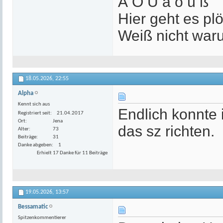
Ä Ö Ü ä ö ü ß
Hier geht es plö
Weiß nicht war
18.05.2026,
22:55
Alpha
Kennt sich aus
Endlich konnte 
Registriert seit
21.04.2017
Ort
Jena
das sz richten.
Alter
73
Beiträge
31
Danke abgeben
1
Erhielt 17 Danke für 11 Beiträge
19.05.2026,
13:57
Bessamatic
Spitzenkommentierer