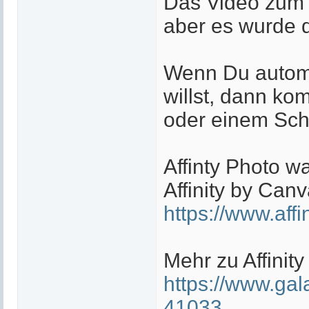
Das Video zum F
aber es wurde d
Wenn Du automa
willst, dann k
oder einem Schl
Affinty Photo wa
Affinity by Can
https://www.affi
Mehr zu Affinity
https://www.gal
41033