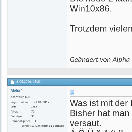
Win10x86.
Trotzdem vielen
Geändert von Alpha
18.05.2026,
16:23
Alpha
Kennt sich aus
Was ist mit der
Registriert seit
21.04.2017
Ort
Jena
Bisher hat man
Alter
73
Beiträge
31
versaut.
Danke abgeben
1
Erhielt 17 Danke für 11 Beiträge