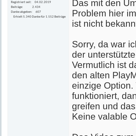
Das mit den Uml
Registriert seit
04.02.2019
Beiträge
2.434
Problem hier im
Danke abgeben
607
Erhielt 5.340 Danke für 1.552 Beiträge
ist nicht bekann
Sorry, da war i
der unterstützt
Vermutlich ist 
den alten Play
einzige Option.
funktioniert, 
greifen und da
Keine valable O