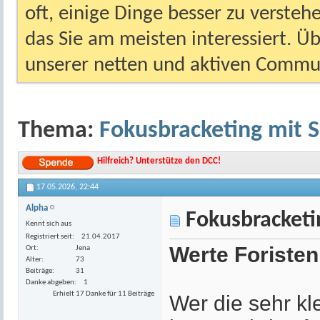
oft, einige Dinge besser zu versteh
das Sie am meisten interessiert. Ü
unserer netten und aktiven Commun
Thema:
Fokusbracketing mit 
Hilfreich? Unterstütze den DCC!
17.05.2026,
22:44
Alpha
Fokusbracketi
Kennt sich aus
Registriert seit
21.04.2017
Werte Foristen
Ort
Jena
Alter
73
Beiträge
31
Danke abgeben
1
Erhielt 17 Danke für 11 Beiträge
Wer die sehr kl