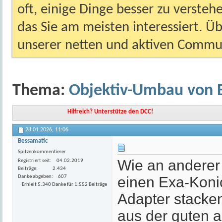
oft, einige Dinge besser zu versteh
das Sie am meisten interessiert. Ü
unserer netten und aktiven Commun
Thema:
Objektiv-Umbau von E
Hilfreich? Unterstütze den DCC!
28.01.2026,
11:06
Bessamatic
Spitzenkommentierer
Wie an anderer 
Registriert seit
04.02.2019
Beiträge
2.434
Danke abgeben
607
einen Exa-Koni
Erhielt 5.340 Danke für 1.552 Beiträge
Adapter stacke
aus der guten a