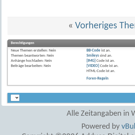
«
Vorheriges Th
Berechtigungen
Neue Themen erstellen:
Nein
BB-Code
ist
an
.
Themen beantworten:
Nein
Smileys
sind
an
.
Anhänge hochladen:
Nein
[IMG]
Code ist
an
.
Beiträge bearbeiten:
Nein
[VIDEO]
Code ist
an
.
HTML-Code ist
an
.
Foren-Regeln
Alle Zeitangaben in W
Powered by
vBul