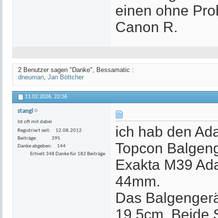
einen ohne Prob
Canon R.
2 Benutzer sagen "Danke", Bessamatic :
dneuman
,
Jan Böttcher
11.02.2026,
22:36
stangl
Ist oft mit dabei
ich hab den Ad
Registriert seit
12.08.2012
Beiträge
395
Topcon Balgeng
Danke abgeben
144
Erhielt 348 Danke für 182 Beiträge
Exakta M39 Ada
44mm.
Das Balgengerät
19,5cm. Beide S