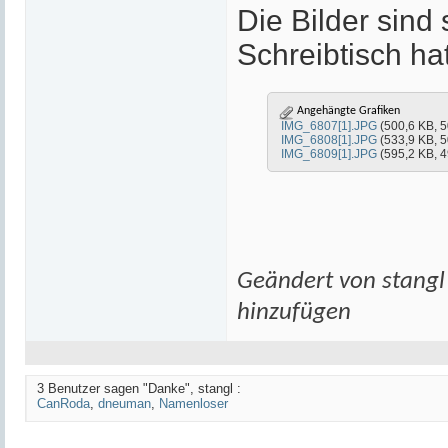
Die Bilder sind 
Schreibtisch ha
Angehängte Grafiken
IMG_6807[1].JPG
(500,6 KB, 5
IMG_6808[1].JPG
(533,9 KB, 5
IMG_6809[1].JPG
(595,2 KB, 4
Geändert von stang
hinzufügen
3 Benutzer sagen "Danke", stangl :
CanRoda
,
dneuman
,
Namenloser