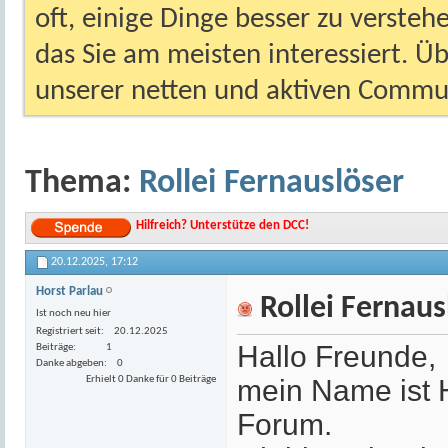
oft, einige Dinge besser zu versteh
das Sie am meisten interessiert. Ü
unserer netten und aktiven Commun
Thema:
Rollei Fernauslöser
Hilfreich? Unterstütze den DCC!
20.12.2025,
17:12
Horst Parlau
Rollei Fernaus
Ist noch neu hier
Registriert seit
20.12.2025
Hallo Freunde,
Beiträge
1
Danke abgeben
0
Erhielt 0 Danke für 0 Beiträge
mein Name ist H
Forum.