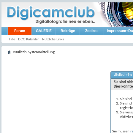
Forum
GALERIE
Beiträge
Zooliste
Impressum+Da
Hilfe
DCC Kalender
Nützliche Links
vBulletin-Systemmitteilung
vBulletin-Sy
Sie sind ni
Dies könnte
Sie sind
Sie sind
registri
Sie vers
Aktivier
Sie müssen
r