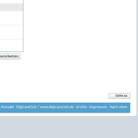
Gehe zu:
Kontakt
DigicamClub / www.digicamclub.de
Archiv
Impressum
Nach oben