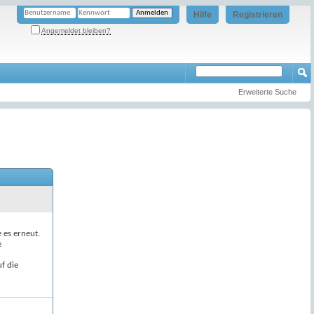
Hilfe
Registrieren
Angemeldet bleiben?
Erweiterte Suche
e es erneut.
e
f die