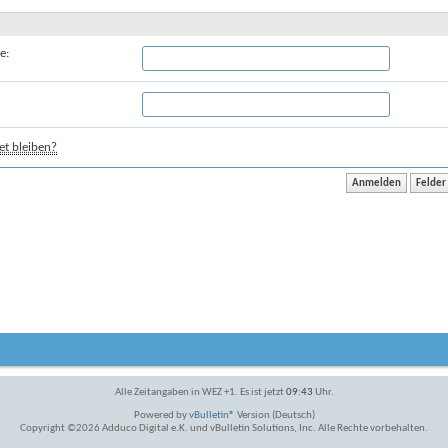
e:
t bleiben?
Alle Zeitangaben in WEZ +1. Es ist jetzt
09:43
Uhr.
Powered by
vBulletin®
Version (Deutsch)
Copyright ©2026 Adduco Digital e.K. und vBulletin Solutions, Inc. Alle Rechte vorbehalten.