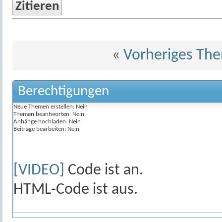
Zitieren
«
Vorheriges Th
Berechtigungen
Neue Themen erstellen:
Nein
Themen beantworten:
Nein
Anhänge hochladen:
Nein
Beiträge bearbeiten:
Nein
[VIDEO]
Code ist
an
.
HTML-Code ist
aus
.