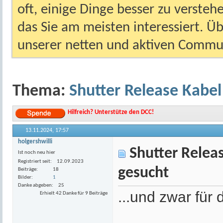
oft, einige Dinge besser zu versteh
das Sie am meisten interessiert. Ü
unserer netten und aktiven Commun
Thema:
Shutter Release Kabel
Hilfreich? Unterstütze den DCC!
13.11.2024,
17:57
holgershwilli
Shutter Releas
Ist noch neu hier
Registriert seit
12.09.2023
gesucht
Beiträge
18
Bilder
1
Danke abgeben
25
...und zwar für
Erhielt 42 Danke für 9 Beiträge