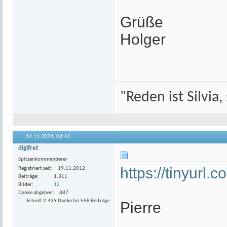
Grüße
Holger
"Reden ist Silvia,
14.11.2024,
08:44
digifret
Spitzenkommentierer
https://tinyurl
Registriert seit
19.11.2012
Beiträge
1.311
Bilder
12
Danke abgeben
887
Erhielt 2.439 Danke für 558 Beiträge
Pierre