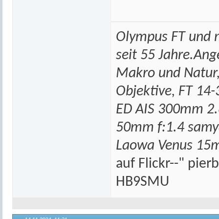
Olympus FT und m
seit 55 Jahre.An
Makro und Natur,
Objektive, FT 14-
ED AIS 300mm 2.
50mm f:1.4 samy
Laowa Venus 15m
auf Flickr--" pie
HB9SMU