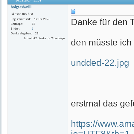
14.11.2024,
11:31
holgershwilli
Ist noch neu hier
Danke für den T
Registriert seit
12.09.2023
Beiträge
18
Bilder
1
Danke abgeben
25
Erhielt 42 Danke für 9 Beiträge
den müsste ich
undded-22.jpg
erstmal das ge
https://www.am
ie=UTF8&th=1