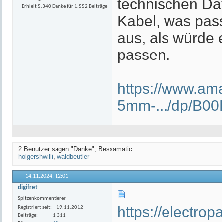
technischen Date
Erhielt 5.340 Danke für 1.552 Beiträge
Kabel, was pass
aus, als würde 
passen.
https://www.a
5mm-.../dp/B
2 Benutzer sagen "Danke", Bessamatic :
holgershwilli
,
waldbeutler
14.11.2024,
12:01
digifret
Spitzenkommentierer
https://electro
Registriert seit
19.11.2012
Beiträge
1.311