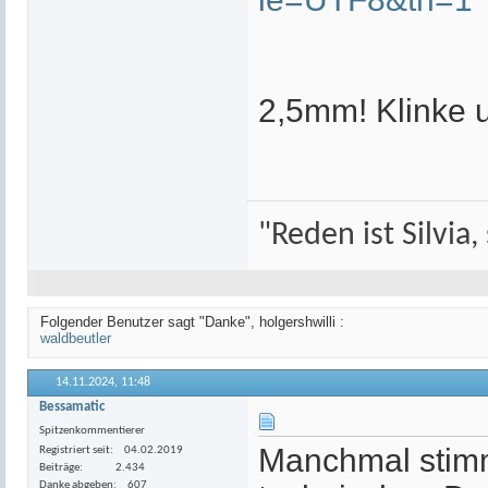
2,5mm! Klinke
"Reden ist Silvia,
Folgender Benutzer sagt "Danke", holgershwilli :
waldbeutler
14.11.2024,
11:48
Bessamatic
Spitzenkommentierer
Manchmal stimme
Registriert seit
04.02.2019
Beiträge
2.434
Danke abgeben
607