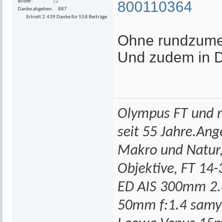
Bilder
12
800110364
Danke abgeben
887
Erhielt 2.439 Danke für 558 Beiträge
Ohne rundzume
Und zudem in 
Olympus FT und m
seit 55 Jahre.An
Makro und Natur,
Objektive, FT 14-
ED AIS 300mm 2.
50mm f:1.4 samy