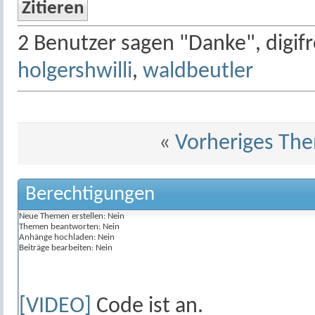
Zitieren
2 Benutzer sagen "Danke", digifr
holgershwilli
,
waldbeutler
«
Vorheriges Th
Berechtigungen
Neue Themen erstellen:
Nein
Themen beantworten:
Nein
Anhänge hochladen:
Nein
Beiträge bearbeiten:
Nein
[VIDEO]
Code ist
an
.