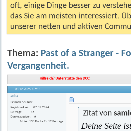
oft, einige Dinge besser zu versteh
das Sie am meisten interessiert. Ü
unserer netten und aktiven Commun
Thema:
Past of a Stranger - Fo
Vergangenheit.
Hilfreich? Unterstütze den DCC!
03.12.2025,
07:15
anha
Ist noch neu hier
Registriert seit
07.07.2024
Zitat von
saml
Beiträge
16
Danke abgeben
6
Erhielt 138 Danke für 12 Beiträge
Deine Seite is