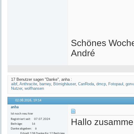
Schönes Woch
André
17 Benutzer sagen "Danke", anha :
aibf
,
Anthracite
,
barney
,
Bömighäuser
,
CanRoda
,
dmcp
,
Fotopaul
,
gorv
Nutzer
,
wolfhansen
02.08.2026,
19:14
anha
Ist noch neu hier
Hallo zusamme
Registriert seit
07.07.2024
Beiträge
16
Danke abgeben
6
Erhielt 138 Danke für 12 Beiträge