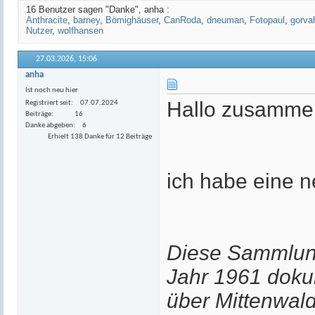
16 Benutzer sagen "Danke", anha :
Anthracite
,
barney
,
Bömighäuser
,
CanRoda
,
dneuman
,
Fotopaul
,
gorva
Nutzer
,
wolfhansen
27.03.2026,
15:06
anha
Ist noch neu hier
Hallo zusamme
Registriert seit
07.07.2024
Beiträge
16
Danke abgeben
6
Erhielt 138 Danke für 12 Beiträge
ich habe eine n
Diese Sammlung
Jahr 1961 doku
über Mittenwal