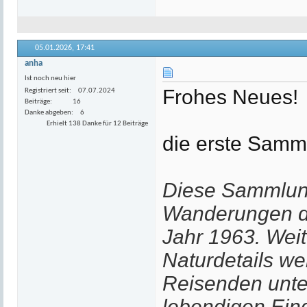
05.01.2026,
17:41
anha
Ist noch neu hier
Frohes Neues!
Registriert seit
07.07.2024
Beiträge
16
Danke abgeben
6
Erhielt 138 Danke für 12 Beiträge
die erste Samm
Diese Sammlun
Wanderungen d
Jahr 1963. Weit
Naturdetails we
Reisenden unte
lebendigen Ein