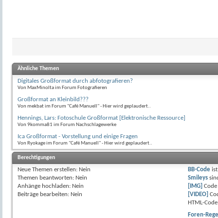
Ähnliche Themen
Digitales Großformat durch abfotografieren?
Von MaxMinolta im Forum Fotografieren
Großformat an Kleinbild???
Von mekbat im Forum "Café Manuell" - Hier wird geplaudert..
Hennings, Lars: Fotoschule Großformat [Elektronische Ressource]
Von 9komma81 im Forum Nachschlagewerke
Ica Großformat - Vorstellung und einige Fragen
Von Ryokage im Forum "Café Manuell" - Hier wird geplaudert..
Berechtigungen
Neue Themen erstellen:
Nein
BB-Code
is
Themen beantworten:
Nein
Smileys
si
Anhänge hochladen:
Nein
[IMG]
Code 
Beiträge bearbeiten:
Nein
[VIDEO]
Cod
HTML-Code 
Foren-Rege