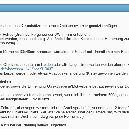
mal ein paar Grundsätze für simple Optiken (wie hier genutzt) anfügen.
der Fokus (Brennpunkt) genau der BW in mm entspricht.
ert werden, müssen die o.g. Abstände Film-oder Sensorebene, Entfernung zu
enauszug..
te für meine 30x40cm Kameras) wird also für Scharf auf Unendlich einen Ba
ie Objektivstandarte; ein Epidon oder alte lange Brennweiten werden aber i.d.
b.de/showthrea...l=1#post310037
as kürzer werden, oder etwas Auszugsverlängerung (Kiste) gewonnen werden.
derheit:
bene, sowie die Entfernung Objektivebene/Motivebene beträgt jeweils das Do
h also ohne zu fuchteln grob scharf, wenn ich ihn, mit meinem 500er, genau 
was nachjustieren, Fokus sitzt.
aktor 1, also sagen wir mal nicht maßstabsgtreu 1:1, sondern jetzt 2-fache
fernung Objektiv/Objekt; wer jetzt keine Räder unter der Kamera hat, wird si
ut mal im Buch nach, da gibts ja so Formeln. :-)
, auch bei der Planung seines Ungetüms.