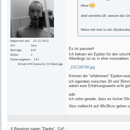
Wow
Jetzt verstehe ich, warum das Gr
Wenn mir mal so ein Glasbrocken
Registriert seit
23.12.2012
Ort
Jena
Es ist passiert!
Beiträge
616
Ich bekam ein Epidon für den unsch
Bilder
6
Allerdings ist es in eher miserable
Danke abgeben
541
Erhielt 694 Danke für 214 Beiträge
_DSC09799.jpg
Können die "erfahrenen" Epidon-use
ich irgendwo zwischen 30 und 35mm 
wären eure Erfahrungswerte echt gol
edit:
Ich sehe gerade, dass es locker 50cm
Also vielleicht auf 48x36cm gehen 
6 Benutzer sagen "Danke", CsF :