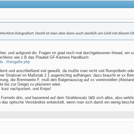
 40x40cm fotografiert. Damit ist man aber dann auch ziemlich am Limit mit diesem Obje
ier, und aufgrund div. Fragen im grad noch mal durchgelesenen thread, ein sa
Büchleins wie z.B das Plaubel GF-Kamera Handbuch:
b...tfotogafie.php
ernt und anschließend viel gewußt, da mußte man nicht viel Rumpröbeln oder
iner Strativari im Maßstab 1:1 augenrichtig aufhängen; dazu braucht er xx 
rung, die Brennweite F, muß den Balgenauszug auf xx voreinstellen (Abstand
e bis zur Geige) zu plazieren wäre.
 kurz nachjustiert, und Knips!
 Formeln drin, und basierend auf dem Strahlensatz läßt sich alles, also wirkli
ch das optische Verständnis entwickelt, wenn man sich damit ein wenig beschäf