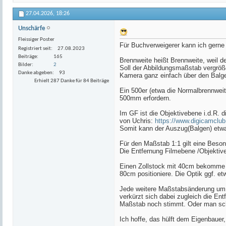
27.04.2026,
18:26
Unschärfe
Fleissiger Poster
Für Buchverweigerer kann ich gerne 
Registriert seit
27.08.2023
Beiträge
165
Brennweite heißt Brennweite, weil 
Bilder
2
Soll der Abbildungsmaßstab vergröß
Danke abgeben
93
Kamera ganz einfach über den Balg
Erhielt 287 Danke für 84 Beiträge
Ein 500er (etwa die Normalbrennwei
500mm erfordern.
Im GF ist die Objektivebene i.d.R. d
von Uchris:
https://www.digicamclu
Somit kann der Auszug(Balgen) etw
Für den Maßstab 1:1 gilt eine Beson
Die Entfernung Filmebene /Objektive
Einen Zollstock mit 40cm bekomme ic
80cm positioniere. Die Optik ggf. et
Jede weitere Maßstabsänderung um F
verkürzt sich dabei zugleich die Ent
Maßstab noch stimmt. Oder man scha
Ich hoffe, das hülft dem Eigenbauer