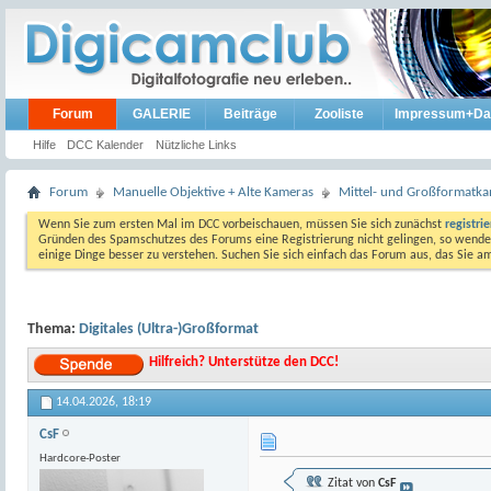
Forum
GALERIE
Beiträge
Zooliste
Impressum+Da
Hilfe
DCC Kalender
Nützliche Links
Forum
Manuelle Objektive + Alte Kameras
Mittel- und Großformatk
Wenn Sie zum ersten Mal im DCC vorbeischauen, müssen Sie sich zunächst
registri
Gründen des Spamschutzes des Forums eine Registrierung nicht gelingen, so wenden
einige Dinge besser zu verstehen. Suchen Sie sich einfach das Forum aus, das Sie 
Thema:
Digitales (Ultra-)Großformat
Hilfreich? Unterstütze den DCC!
14.04.2026,
18:19
CsF
Hardcore-Poster
Zitat von
CsF