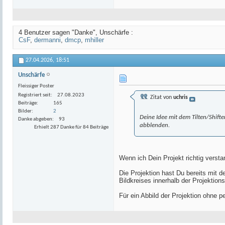
4 Benutzer sagen "Danke", Unschärfe :
CsF
,
dermanni
,
dmcp
,
mhiller
27.04.2026,
18:51
Unschärfe
Fleissiger Poster
Registriert seit
27.08.2023
Zitat von
uchris
Beiträge
165
Bilder
2
Deine Idee mit dem Tilten/Shifte
Danke abgeben
93
abblenden.
Erhielt 287 Danke für 84 Beiträge
Wenn ich Dein Projekt richtig versta
Die Projektion hast Du bereits mit 
Bildkreises innerhalb der Projektionsf
Für ein Abbild der Projektion ohne p