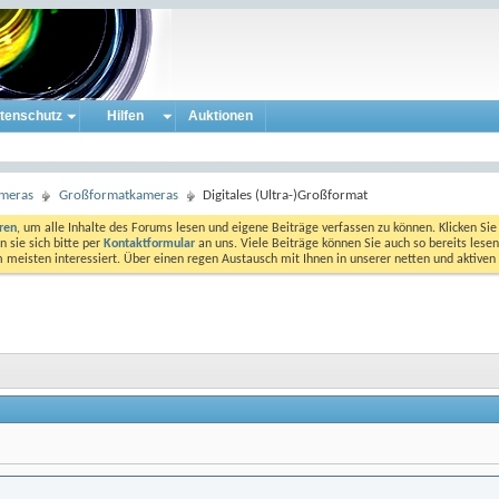
tenschutz
Hilfen
Auktionen
ameras
Großformatkameras
Digitales (Ultra-)Großformat
eren
, um alle Inhalte des Forums lesen und eigene Beiträge verfassen zu können. Klicken Sie 
 sie sich bitte per
Kontaktformular
an uns. Viele Beiträge können Sie auch so bereits lesen
am meisten interessiert. Über einen regen Austausch mit Ihnen in unserer netten und aktiv