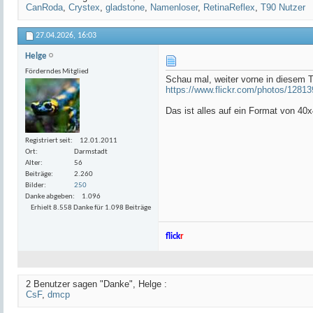
CanRoda
,
Crystex
,
gladstone
,
Namenloser
,
RetinaReflex
,
T90 Nutzer
27.04.2026,
16:03
Helge
Förderndes Mitglied
Schau mal, weiter vorne in diesem T
https://www.flickr.com/photos/1281
Das ist alles auf ein Format von 40x
Registriert seit
12.01.2011
Ort
Darmstadt
Alter
56
Beiträge
2.260
Bilder
250
Danke abgeben
1.096
Erhielt 8.558 Danke für 1.098 Beiträge
flick
r
2 Benutzer sagen "Danke", Helge :
CsF
,
dmcp