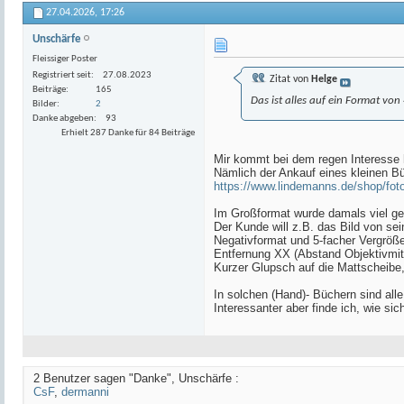
27.04.2026,
17:26
Unschärfe
Fleissiger Poster
Registriert seit
27.08.2023
Zitat von
Helge
Beiträge
165
Das ist alles auf ein Format von
Bilder
2
Danke abgeben
93
Erhielt 287 Danke für 84 Beiträge
Mir kommt bei dem regen Interesse h
Nämlich der Ankauf eines kleinen 
https://www.lindemanns.de/shop/foto
Im Großformat wurde damals viel gel
Der Kunde will z.B. das Bild von se
Negativformat und 5-facher Vergröße
Entfernung XX (Abstand Objektivmitt
Kurzer Glupsch auf die Mattscheibe,
In solchen (Hand)- Büchern sind alle
Interessanter aber finde ich, wie si
2 Benutzer sagen "Danke", Unschärfe :
CsF
,
dermanni