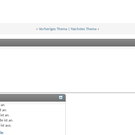
«
Vorheriges Thema
|
Nächstes Thema
»
t
an
.
nd
an
.
ist
an
.
e ist
an
.
ist
aus
.
ln