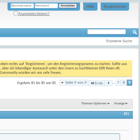
Hilfe
Registrieren
Angemeldet bleiben?
Erweiterte Suche
oben rechts auf 'Registrieren', um den Registrierungsprozess zu starten. Sollte aus
, aber ein lebendiger Austausch unter den Usern zu Sachthemen hilft Ihnen oft,
en Community würden wir uns sehr freuen.
Seite 9 von 9
...
7
8
9
Ergebnis 81 bis 85 von 85
Erste
Themen-Optionen
Anzeige
#81