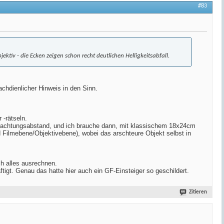
#83
ktiv - die Ecken zeigen schon recht deutlichen Helligkeitsabfall.
chdienlicher Hinweis in den Sinn.
 -rätseln.
Betrachtungsabstand, und ich brauche dann, mit klassischem 18x24cm
 Filmebene/Objektivebene), wobei das arschteure Objekt selbst in
ch alles ausrechnen.
tigt. Genau das hatte hier auch ein GF-Einsteiger so geschildert.
Zitieren