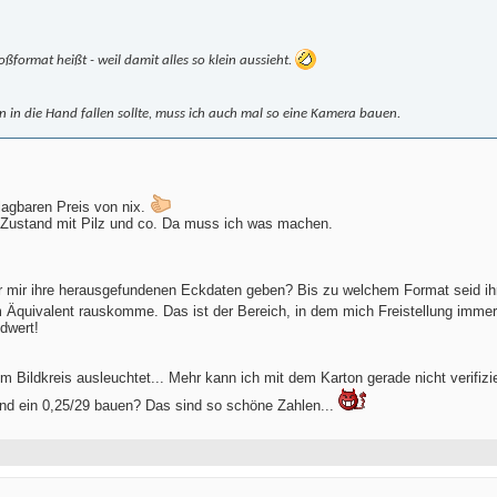
oßformat heißt - weil damit alles so klein aussieht.
 in die Hand fallen sollte, muss ich auch mal so eine Kamera bauen.
lagbaren Preis von nix.
m Zustand mit Pilz und co. Da muss ich was machen.
r mir ihre herausgefundenen Eckdaten geben? Bis zu welchem Format seid ihr
Äquivalent rauskomme. Das ist der Bereich, in dem mich Freistellung immer
dwert!
 Bildkreis ausleuchtet... Mehr kann ich mit dem Karton gerade nicht verifizi
und ein 0,25/29 bauen? Das sind so schöne Zahlen...