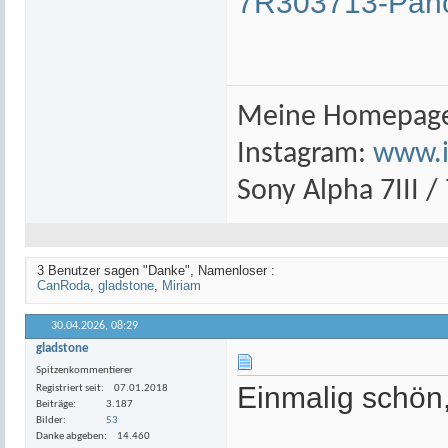
7R303713-Pano
Meine Homepag
Instagram:
www.i
Sony Alpha 7III / 
3 Benutzer sagen "Danke", Namenloser :
CanRoda
,
gladstone
,
Miriam
30.04.2026,
08:29
gladstone
Spitzenkommentierer
Einmalig schön,
Registriert seit
07.01.2018
Beiträge
3.187
Bilder
53
Danke abgeben
14.460