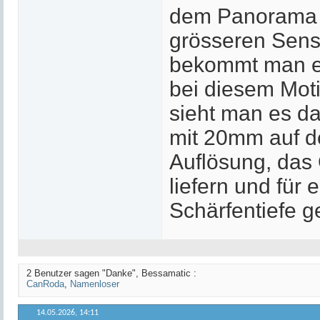
dem Panorama s
grösseren Sen
bekommt man ei
bei diesem Motiv
sieht man es da
mit 20mm auf d
Auflösung, das 
liefern und für
Schärfentiefe g
2 Benutzer sagen "Danke", Bessamatic :
CanRoda
,
Namenloser
14.05.2026,
14:11