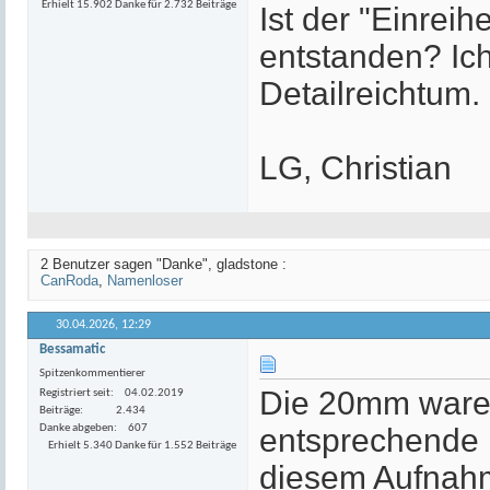
Erhielt 15.902 Danke für 2.732 Beiträge
Ist der "Einrei
entstanden? Ich
Detailreichtum.
LG, Christian
2 Benutzer sagen "Danke", gladstone :
CanRoda
,
Namenloser
30.04.2026,
12:29
Bessamatic
Spitzenkommentierer
Die 20mm waren
Registriert seit
04.02.2019
Beiträge
2.434
Danke abgeben
607
entsprechende B
Erhielt 5.340 Danke für 1.552 Beiträge
diesem Aufnah