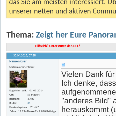
das Sie am meisten interessiert. Ü
unserer netten und aktiven Commun
Thema:
Zeigt her Eure Panor
Hilfreich? Unterstütze den DCC!
30.04.2026,
07:28
Namenloser
Spitzenkommentierer
Vielen Dank fü
Ich denke, das
aufgenommenen 
Registriert seit
01.03.2014
Ort
St. Ingbert
"anderes Bild" 
Beiträge
3.485
Bilder
31
herauskommt (u
Danke abgeben
23.497
Erhielt 17.716 Danke für 2.898 Beiträge