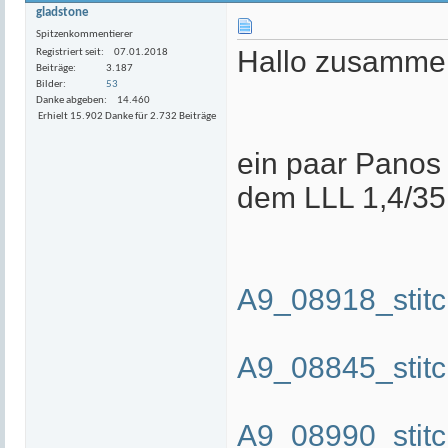
gladstone
Spitzenkommentierer
Hallo zusamme
Registriert seit
07.01.2018
Beiträge
3.187
Bilder
53
Danke abgeben
14.460
Erhielt 15.902 Danke für 2.732 Beiträge
ein paar Panos
dem LLL 1,4/35
A9_08918_stitc
A9_08845_stitc
A9_08990_stitc