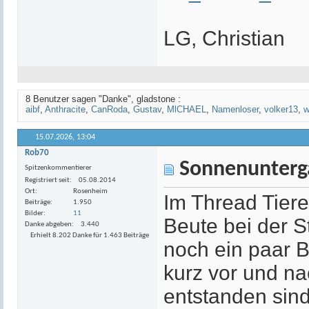
LG, Christian
8 Benutzer sagen "Danke", gladstone :
aibf
,
Anthracite
,
CanRoda
,
Gustav
,
MlCHAEL
,
Namenloser
,
volker13
,
w
15.07.2026,
13:04
Rob70
Sonnenunterga
Spitzenkommentierer
Registriert seit
05.08.2014
Ort
Rosenheim
Im Thread Tiere
Beiträge
1.950
Bilder
11
Beute bei der S
Danke abgeben
3.440
Erhielt 8.202 Danke für 1.463 Beiträge
noch ein paar B
kurz vor und n
entstanden sind