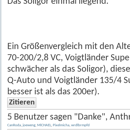
Das Soligor einmal liegend.
Ein Größenvergleich mit den Alt
70-200/2,8 VC, Voigtländer Super
schwächer als das Soligor), dies
Q-Auto und Voigtländer 135/4 S
besser ist als das 200er).
Zitieren
5 Benutzer sagen "Danke", Anthr
CanRoda
,
joeweng
,
MlCHAEL
,
Pixelmicha
,
wrdlbrmpfd