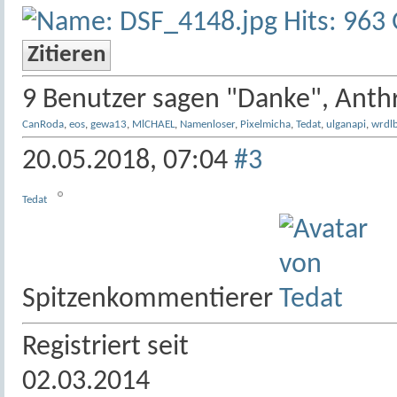
Zitieren
9 Benutzer sagen "Danke", Anthr
CanRoda
,
eos
,
gewa13
,
MlCHAEL
,
Namenloser
,
Pixelmicha
,
Tedat
,
ulganapi
,
wrdl
20.05.2018,
07:04
#3
Tedat
Spitzenkommentierer
Registriert seit
02.03.2014