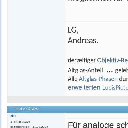
LG,
Andreas.
derzeitiger
Objektiv-B
...
Altglas-Anteil
gele
Alle
Altglas-Phasen
dur
erweiterten
LucisPict
01.01.2026,
20:53
arri
Ist oft mit dabei
Für analoge sc
Registriert seit
11.02.2023