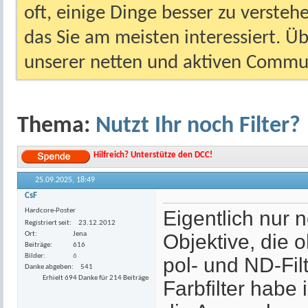
oft, einige Dinge besser zu versteh
das Sie am meisten interessiert. Ü
unserer netten und aktiven Commun
Thema:
Nutzt Ihr noch Filter?
Hilfreich? Unterstütze den DCC!
25.09.2025,
18:49
CsF
Hardcore-Poster
Eigentlich nur 
Registriert seit
23.12.2012
Ort
Jena
Objektive, die
Beiträge
616
Bilder
6
pol- und ND-Fil
Danke abgeben
541
Erhielt 694 Danke für 214 Beiträge
Farbfilter habe