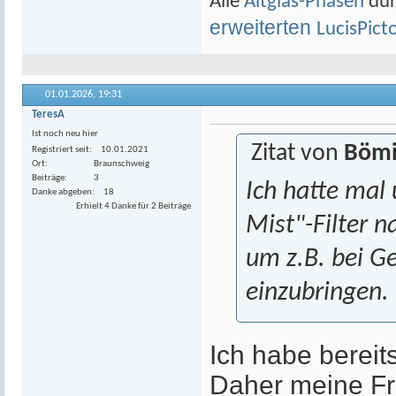
Alle
Altglas-Phasen
dur
erweiterten
LucisPict
01.01.2026,
19:31
TeresA
Ist noch neu hier
Zitat von
Bömi
Registriert seit
10.01.2021
Ort
Braunschweig
Beiträge
3
Ich hatte mal
Danke abgeben
18
Erhielt 4 Danke für 2 Beiträge
Mist"-Filter 
um z.B. bei 
einzubringen.
Ich habe bereit
Daher meine Fra