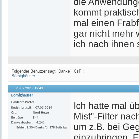
die Anwendunge
kommt praktisch
mal einen Frabf
gar nicht mehr w
ich nach ihnen 
Folgender Benutzer sagt "Danke", CsF :
Bömighäuser
25.09.2025,
19:43
Bömighäuser
Hardcore-Poster
Ich hatte mal ü
Registriert seit
07.03.2014
Ort
Nord-Hessen
Mist"-Filter na
Beiträge
544
Danke abgeben
4.241
um z.B. bei Ge
Erhielt 1.304 Danke für 378 Beiträge
einzubringen. E