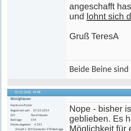
angeschafft has
und
lohnt sich 
Gruß TeresA
Beide Beine sind 
01.01.2026,
19:48
Bömighäuser
Hardcore-Poster
Nope - bisher i
Registriert seit
07.03.2014
Ort
Nord-Hessen
geblieben. Es h
Beiträge
544
Danke abgeben
4.241
Möglichkeit für
Erhielt 1.304 Danke für 378 Beiträge