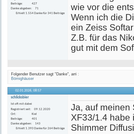
Beiträge
427
wie vor die ent
Danke abgeben
71
Erhielt 1.554 Danke für 341 Beiträge
Wenn ich die D
ein Zeiss Softa
Z.B. für das N
gut mit dem Soft
Folgender Benutzer sagt "Danke", arri :
Bömighäuser
02.01.2026,
08:57
schlicksbier
Ist oft mit dabei
Ja, auf meinen
Registriert seit
09.12.2020
Ort
Kiel
XF33/1.4 habe i
Beiträge
401
Danke abgeben
143
Shimmer Diffus
Erhielt 1.393 Danke für 264 Beiträge