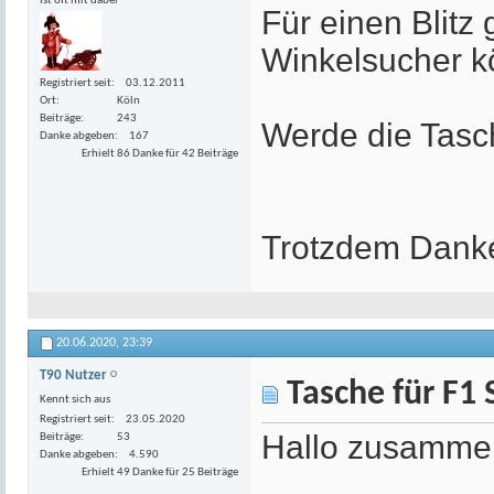
Ist oft mit dabei
Für einen Blitz 
Winkelsucher k
Registriert seit
03.12.2011
Ort
Köln
Beiträge
243
Werde die Tasc
Danke abgeben
167
Erhielt 86 Danke für 42 Beiträge
Trotzdem Danke
20.06.2020,
23:39
T90 Nutzer
Tasche für F1 
Kennt sich aus
Registriert seit
23.05.2020
Hallo zusamme
Beiträge
53
Danke abgeben
4.590
Erhielt 49 Danke für 25 Beiträge