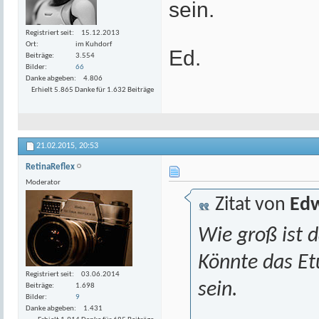
sein.
Registriert seit
15.12.2013
Ort
im Kuhdorf
Ed.
Beiträge
3.554
Bilder
66
Danke abgeben
4.806
Erhielt 5.865 Danke für 1.632 Beiträge
21.02.2015,
20:53
RetinaReflex
Moderator
Zitat von
Edw
Wie groß ist d
Könnte das Et
Registriert seit
03.06.2014
sein.
Beiträge
1.698
Bilder
9
Danke abgeben
1.431