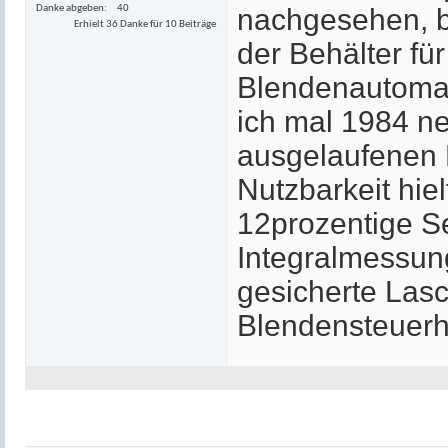
Danke abgeben
40
nachgesehen, b
Erhielt 36 Danke für 10 Beiträge
der Behälter fü
Blendenautomati
ich mal 1984 n
ausgelaufenen F
Nutzbarkeit hie
12prozentige S
Integralmessung
gesicherte Lasc
Blendensteuerh