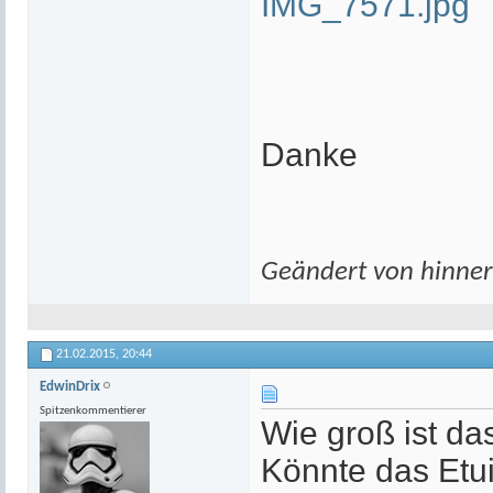
IMG_7571.jpg
Danke
Geändert von hinne
21.02.2015,
20:44
EdwinDrix
Spitzenkommentierer
Wie groß ist da
Könnte das Etu