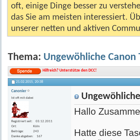
oft, einige Dinge besser zu versteh
das Sie am meisten interessiert. Ü
unserer netten und aktiven Commun
Thema:
Ungewöhliche Canon 
Hilfreich? Unterstütze den DCC!
21.02.2015,
20:38
Canonier
Ungewöhliche
Ist oft mit dabei
Hallo Zusamm
Registriert seit
03.12.2011
Ort
Köln
Hatte diese Tas
Beiträge
243
Danke abgeben
167