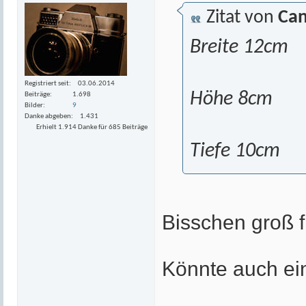
Zitat von
Can
Breite 12cm
Registriert seit
03.06.2014
Höhe 8cm
Beiträge
1.698
Bilder
9
Danke abgeben
1.431
Erhielt 1.914 Danke für 685 Beiträge
Tiefe 10cm
Bisschen groß f
Könnte auch ein