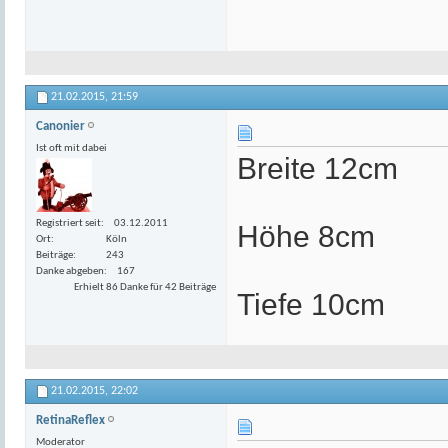
21.02.2015,
21:59
Canonier
Ist oft mit dabei
Breite 12cm
Registriert seit
03.12.2011
Höhe 8cm
Ort
Köln
Beiträge
243
Danke abgeben
167
Erhielt 86 Danke für 42 Beiträge
Tiefe 10cm
21.02.2015,
22:02
RetinaReflex
Moderator