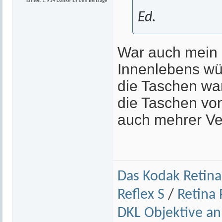
Erhielt 1.914 Danke für 685 Beiträge
Ed.
War auch mein 
Innenlebens wü
die Taschen war
die Taschen von
auch mehrer Ve
Das Kodak Retina
Reflex S
/
Retina R
DKL Objektive a