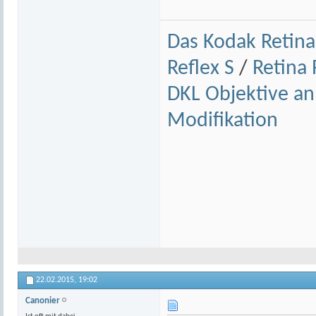
Das Kodak Retina
Reflex S
/
Retina R
DKL Objektive a
Modifikation
22.02.2015,
19:02
Canonier