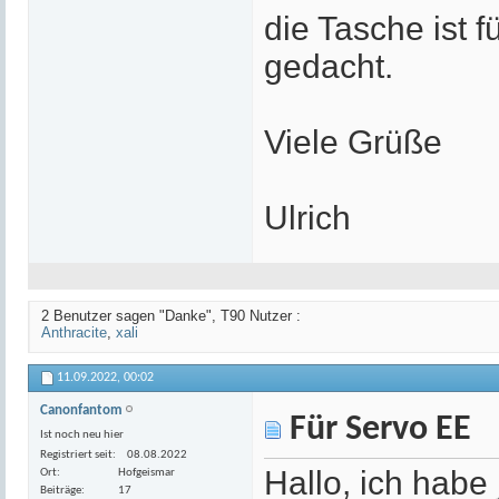
die Tasche ist 
gedacht.
Viele Grüße
Ulrich
2 Benutzer sagen "Danke", T90 Nutzer :
Anthracite
,
xali
11.09.2022,
00:02
Canonfantom
Für Servo EE
Ist noch neu hier
Registriert seit
08.08.2022
Hallo, ich habe
Ort
Hofgeismar
Beiträge
17