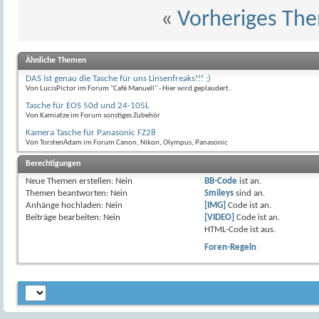
«
Vorheriges Th
Ähnliche Themen
DAS ist genau die Tasche für uns Linsenfreaks!!! ;)
Von LucisPictor im Forum "Café Manuell" - Hier wird geplaudert..
Tasche für EOS 50d und 24-105L
Von Kamiatze im Forum sonstiges Zubehör
Kamera Tasche für Panasonic FZ28
Von TorstenAdam im Forum Canon, Nikon, Olympus, Panasonic
Berechtigungen
Neue Themen erstellen:
Nein
BB-Code
ist
an
.
Themen beantworten:
Nein
Smileys
sind
an
.
Anhänge hochladen:
Nein
[IMG]
Code ist
an
.
Beiträge bearbeiten:
Nein
[VIDEO]
Code ist
an
.
HTML-Code ist
aus
.
Foren-Regeln