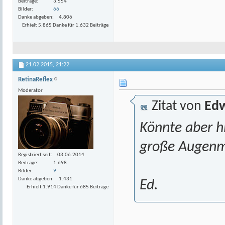
Beiträge
3.554
Bilder
66
Danke abgeben
4.806
Erhielt 5.865 Danke für 1.632 Beiträge
21.02.2015,
21:22
RetinaReflex
Moderator
Zitat von
Edw
Könnte aber h
große Augenm
Registriert seit
03.06.2014
Beiträge
1.698
Bilder
9
Danke abgeben
1.431
Ed.
Erhielt 1.914 Danke für 685 Beiträge