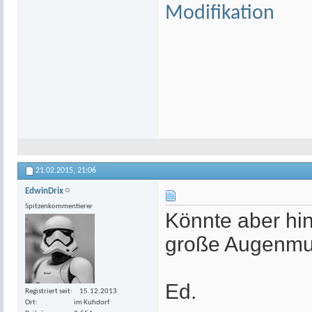
Modifikation
21.02.2015,
21:06
EdwinDrix
Spitzenkommentierer
Könnte aber hi
große Augenmus
Ed.
Registriert seit
15.12.2013
Ort
im Kuhdorf