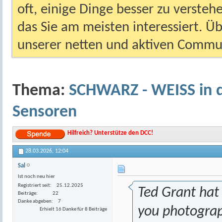
oft, einige Dinge besser zu versteh
das Sie am meisten interessiert. Ü
unserer netten und aktiven Commun
Thema:
SCHWARZ - WEISS in de
Sensoren
Hilfreich? Unterstütze den DCC!
28.03.2026,
12:04
Sal
Ist noch neu hier
Registriert seit
25.12.2025
Ted Grant hat
Beiträge
22
Danke abgeben
7
you photograp
Erhielt 16 Danke für 8 Beiträge