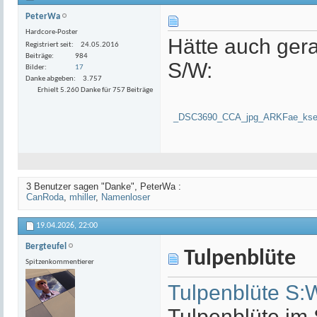
PeterWa
Hardcore-Poster
Hätte auch ger
Registriert seit
24.05.2016
Beiträge
984
S/W:
Bilder
17
Danke abgeben
3.757
Erhielt 5.260 Danke für 757 Beiträge
_DSC3690_CCA_jpg_ARKFae_kse
3 Benutzer sagen "Danke", PeterWa :
CanRoda
,
mhiller
,
Namenloser
19.04.2026,
22:00
Bergteufel
Tulpenblüte
Spitzenkommentierer
Tulpenblüte S:
Tulpenblüte im