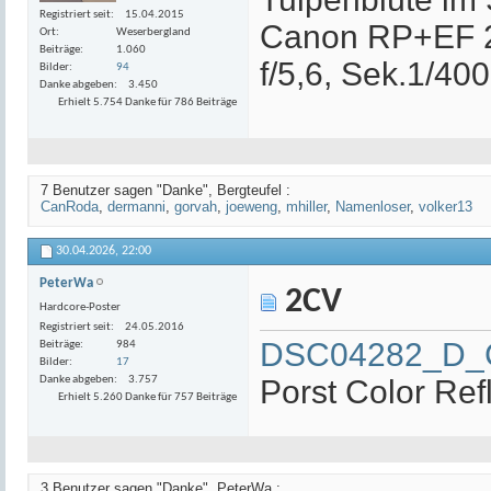
Registriert seit
15.04.2015
Canon RP+EF 
Ort
Weserbergland
Beiträge
1.060
f/5,6, Sek.1/40
Bilder
94
Danke abgeben
3.450
Erhielt 5.754 Danke für 786 Beiträge
7 Benutzer sagen "Danke", Bergteufel :
CanRoda
,
dermanni
,
gorvah
,
joeweng
,
mhiller
,
Namenloser
,
volker13
30.04.2026,
22:00
PeterWa
2CV
Hardcore-Poster
Registriert seit
24.05.2016
DSC04282_D_C
Beiträge
984
Bilder
17
Danke abgeben
3.757
Porst Color Ref
Erhielt 5.260 Danke für 757 Beiträge
3 Benutzer sagen "Danke", PeterWa :