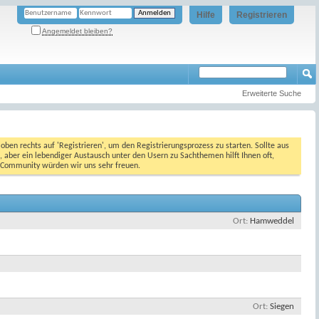
Hilfe
Registrieren
Angemeldet bleiben?
Erweiterte Suche
oben rechts auf 'Registrieren', um den Registrierungsprozess zu starten. Sollte aus
, aber ein lebendiger Austausch unter den Usern zu Sachthemen hilft Ihnen oft,
en Community würden wir uns sehr freuen.
Ort
Hamweddel
Ort
Siegen