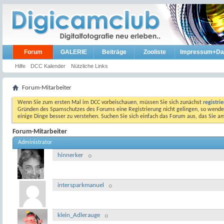
Forum
GALERIE
Beiträge
Zooliste
Impressum+Da
Hilfe
DCC Kalender
Nützliche Links
Forum-Mitarbeiter
Wenn Sie zum ersten Mal im DCC vorbeischauen, müssen Sie sich zunächst
registri
Gründen des Spamschutzes des Forums eine Registrierung nicht gelingen, so wenden
einige Dinge besser zu verstehen. Suchen Sie sich einfach das Forum aus, das Sie 
Forum-Mitarbeiter
Administrator
hinnerker
intersparkmanuel
klein_Adlerauge