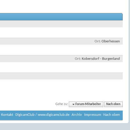
Ort
Oberhessen
Ort
Kobersdorf - Burgenland
Gehe zu:
Forum-Mitarbeiter
Nach oben
Kontakt
DigicamClub / www.digicamclub.de
Archiv
Impressum
Nach oben