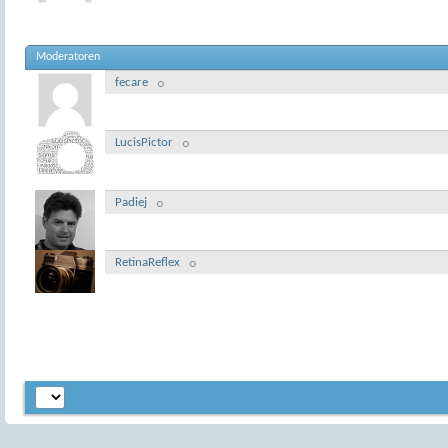
Moderatoren
fecare
LucisPictor
Padiej
RetinaReflex