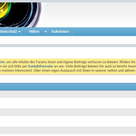
tenschutz
Hilfen
Auktionen
eren
, um alle Inhalte des Forums lesen und eigene Beiträge verfassen zu können. Klicken Sie 
 sie sich bitte per
Kontaktformular
an uns. Viele Beiträge können Sie auch so bereits lesen
am meisten interessiert. Über einen regen Austausch mit Ihnen in unserer netten und aktiv