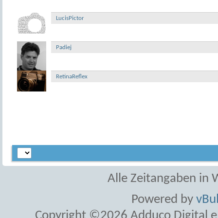
LucisPictor
Padiej
RetinaReflex
Alle Zeitangaben in W
Powered by
vBul
Copyright ©2026 Adduco Digital e.K