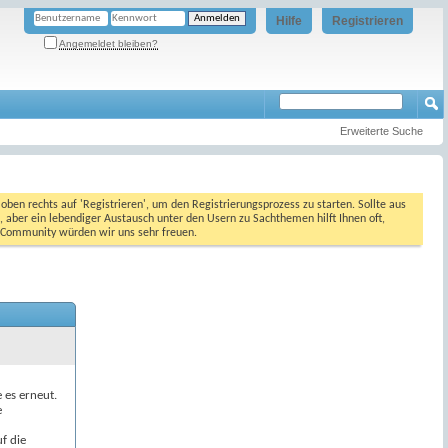
Hilfe
Registrieren
Angemeldet bleiben?
Erweiterte Suche
oben rechts auf 'Registrieren', um den Registrierungsprozess zu starten. Sollte aus
, aber ein lebendiger Austausch unter den Usern zu Sachthemen hilft Ihnen oft,
en Community würden wir uns sehr freuen.
e es erneut.
e
f die