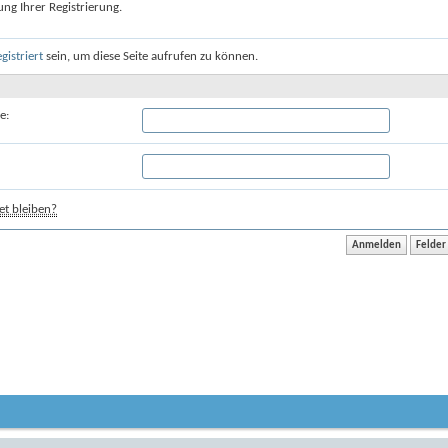
ung Ihrer Registrierung.
egistriert
sein, um diese Seite aufrufen zu können.
e:
t bleiben?