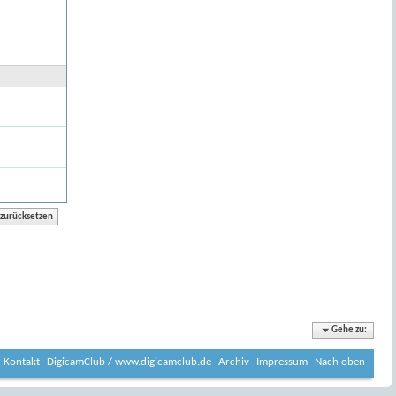
Gehe zu:
Kontakt
DigicamClub / www.digicamclub.de
Archiv
Impressum
Nach oben