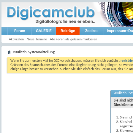
Forum
GALERIE
Beiträge
Zooliste
Impressum+Da
Aktivitäten
Neue Termine
Alle Foren als gelesen markieren
vBulletin-Systemmitteilung
Wenn Sie zum ersten Mal im DCC vorbeischauen, müssen Sie sich zunächst
registri
Gründen des Spamschutzes des Forums eine Registrierung nicht gelingen, so wenden
einige Dinge besser zu verstehen. Suchen Sie sich einfach das Forum aus, das Sie 
vBulletin-Sy
Sie sind ni
Dies könnte
Sie sind
Sie sind
registri
Sie vers