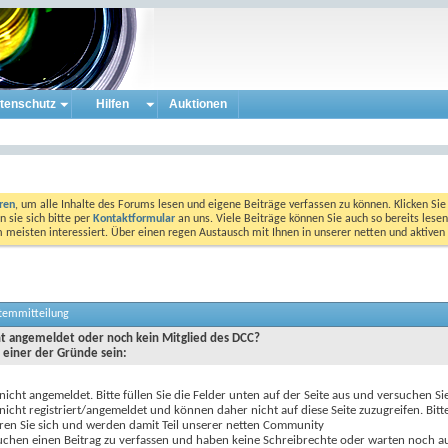
tenschutz
Hilfen
Auktionen
eren
, um alle Inhalte des Forums lesen und eigene Beiträge verfassen zu können. Klicken Sie 
 sie sich bitte per
Kontaktformular
an uns. Viele Beiträge können Sie auch so bereits lesen
am meisten interessiert. Über einen regen Austausch mit Ihnen in unserer netten und aktiv
stemmitteilung
cht angemeldet oder noch kein Mitglied des DCC?
 einer der Gründe sein:
 nicht angemeldet. Bitte füllen Sie die Felder unten auf der Seite aus und versuchen Si
 nicht registriert/angemeldet und können daher nicht auf diese Seite zuzugreifen. Bitt
eren Sie sich und werden damit Teil unserer netten Community
uchen einen Beitrag zu verfassen und haben keine Schreibrechte oder warten noch au