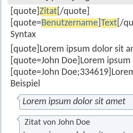
[quote]
Zitat
[/quote]
[quote=
Benutzername
]
Text
[/q
Syntax
[quote]Lorem ipsum dolor sit 
[quote=John Doe]Lorem ipsum d
[quote=John Doe;334619]Lorem 
Beispiel
Lorem ipsum dolor sit amet
Zitat von
John Doe