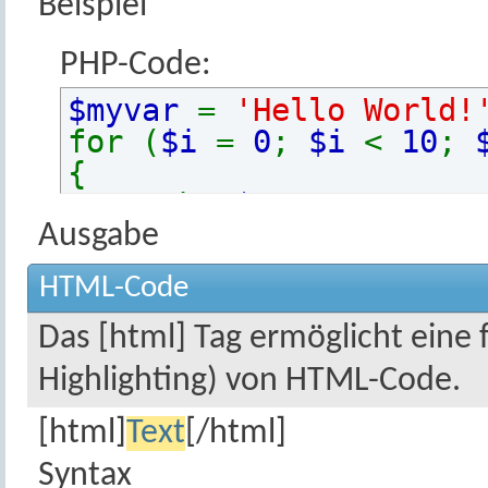
Beispiel
PHP-Code:
$myvar
=
'Hello World!
for (
$i
=
0
;
$i
<
10
;
{
echo
$myvar
.
"\n"
}
Ausgabe
HTML-Code
Das [html] Tag ermöglicht eine
Highlighting) von HTML-Code.
[html]
Text
[/html]
Syntax