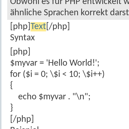
Obwohl es für PHP entwickelt w
ähnliche Sprachen korrekt darst
[php]
Text
[/php]
Syntax
[php]
$myvar = 'Hello World!';
for ($
i = 0; \$i < 10; \$i++)
{
echo $myvar . "\n";
}
[/php]