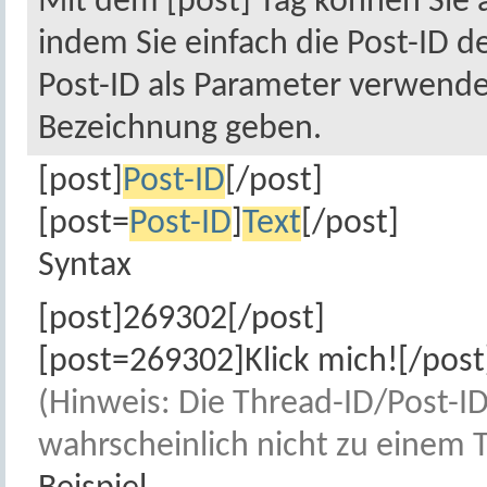
Mit dem [post] Tag können Sie 
indem Sie einfach die Post-ID d
Post-ID als Parameter verwend
Bezeichnung geben.
[post]
Post-ID
[/post]
[post=
Post-ID
]
Text
[/post]
Syntax
[post]269302[/post]
[post=269302]Klick mich![/post
(Hinweis: Die Thread-ID/Post-ID 
wahrscheinlich nicht zu einem 