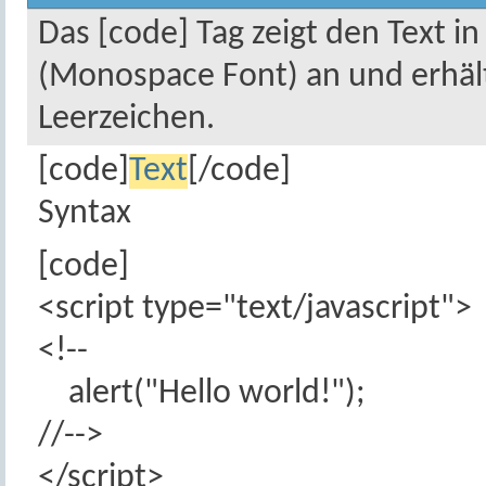
Das [code] Tag zeigt den Text in
(Monospace Font) an und erhält
Leerzeichen.
[code]
Text
[/code]
Syntax
[code]
<script type="text/javascript">
<!--
alert("Hello world!");
//-->
</script>