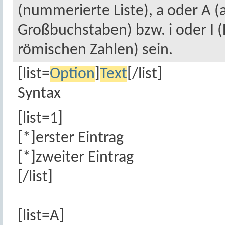
(nummerierte Liste), a oder A (a
Großbuchstaben) bzw. i oder I (
römischen Zahlen) sein.
[list=
Option
]
Text
[/list]
Syntax
[list=1]
[*]erster Eintrag
[*]zweiter Eintrag
[/list]
[list=A]