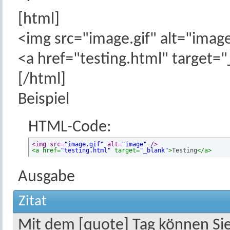
[html]
<img src="image.gif" alt="image
<a href="testing.html" target=
[/html]
Beispiel
HTML-Code:
<img src=
"image.gif"
 alt=
"image"
 />
<a href=
"testing.html"
 target=
"_blank"
>
Testing
</a>
Ausgabe
Zitat
Mit dem [quote] Tag können Sie