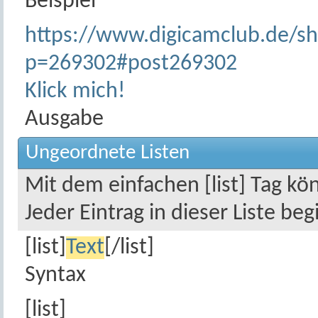
Beispiel
https://www.digicamclub.de/s
p=269302#post269302
Klick mich!
Ausgabe
Ungeordnete Listen
Mit dem einfachen [list] Tag kö
Jeder Eintrag in dieser Liste be
[list]
Text
[/list]
Syntax
[list]