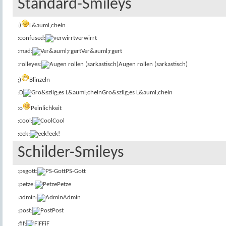
Standard-Smileys
:)
L&auml;cheln
:confused:
verwirrt
:mad:
Ver&auml;rgert
:rolleyes:
Augen rollen (sarkastisch)
;)
Blinzeln
:D
Gro&szlig;es L&auml;cheln
:o
Peinlichkeit
:cool:
Cool
:eek:
eek!
Schilder-Smileys
:psgott:
PS-Gott
:petze:
Petze
:admin:
Admin
:post:
Post
:fif:
FiF