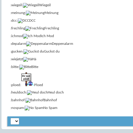
:wiegeil:
Wiegeil
:meinung:
Meinung
:dcc:
DCC
:frechling
Frechling
:ichmod
Ich Mod
:depalarm
Deppenalarm
:gucken:
Guckst du
:wiejetzt
Hä
:bitte:
Bitte
:ploed:
Ploed
:heuldoch:
Heul doch
:bahnhof:
Bahnhof
:nospam:
No Spam