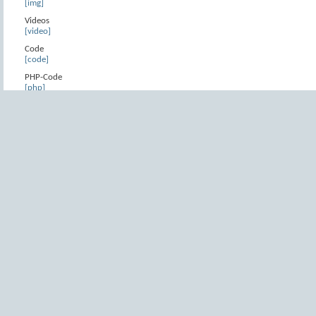
[img]
Videos
[video]
Code
[code]
PHP-Code
[php]
HTML-Code
[html]
Zitat
[quote]
BB-Code Umwandlung verhindern
[noparse]
Anhang
[attach]
Falsche Verwendung von BB-Code:
[url]
www.example.net
[/url]
- zwischen den Tags in Klammern und dem zu 
[email]
myname@domain.com
[email]
- die schließenden Tags müssen ein
Fett / Kursiv / Unterstrichen
Mit den [b], [i] und [u] Tags können Sie Texte fett, kursiv und unterstrichen dar
[b]
Text
[/b]