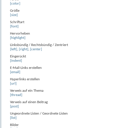
[color]
Größe
[size]
Schriftart
[font]
Hervorheben
[highlight]
Linksbündig / Rechtsbündig / Zentriert
[left]
,
[right]
,
[center]
Eingerückt
[indent]
E-Mail-Links erstellen
[email]
Hyperlinks erstellen
[url]
Verweis auf ein Thema
[thread]
Verweis auf einen Beitrag
[post]
Ungeordnete Listen / Geordnete Listen
[list]
Bilder