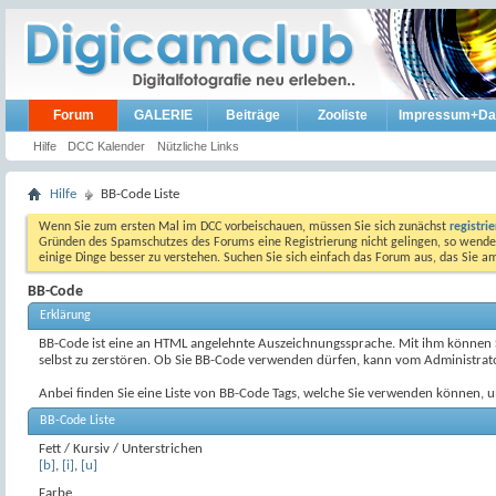
Forum
GALERIE
Beiträge
Zooliste
Impressum+Da
Hilfe
DCC Kalender
Nützliche Links
Hilfe
BB-Code Liste
Wenn Sie zum ersten Mal im DCC vorbeischauen, müssen Sie sich zunächst
registri
Gründen des Spamschutzes des Forums eine Registrierung nicht gelingen, so wenden
einige Dinge besser zu verstehen. Suchen Sie sich einfach das Forum aus, das Sie 
BB-Code
Erklärung
BB-Code ist eine an HTML angelehnte Auszeichnungssprache. Mit ihm können Sie
selbst zu zerstören. Ob Sie BB-Code verwenden dürfen, kann vom Administrator
Anbei finden Sie eine Liste von BB-Code Tags, welche Sie verwenden können, u
BB-Code Liste
Fett / Kursiv / Unterstrichen
[b]
,
[i]
,
[u]
Farbe