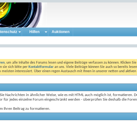
tenschutz
Hilfen
Auktionen
eren
, um alle Inhalte des Forums lesen und eigene Beiträge verfassen zu können. Klicken Sie 
 sie sich bitte per
Kontaktformular
an uns. Viele Beiträge können Sie auch so bereits lesen
am meisten interessiert. Über einen regen Austausch mit Ihnen in unserer netten und aktiv
 Nachrichten in ähnlicher Weise, wie es mit HTML auch möglich ist, formatieren. Dur
 für jedes einzelne Forum eingeschränkt werden - überprüfen Sie deshalb die Foren-
m Ihren Beitrag zu formatieren.