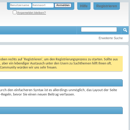
Hilfe
Registrieren
Angemeldet bleiben?
Erweiterte Suche
oben rechts auf 'Registrieren', um den Registrierungsprozess zu starten. Sollte aus
, aber ein lebendiger Austausch unter den Usern zu Sachthemen hilft Ihnen oft,
en Community würden wir uns sehr freuen.
ch den einfacheren Syntax ist es allerdings unmöglich, das Layout der Seite
Regeln, bevor Sie einen neuen Beitrag verfassen.