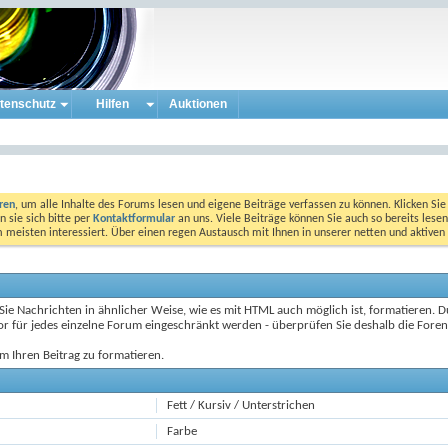
tenschutz
Hilfen
Auktionen
eren
, um alle Inhalte des Forums lesen und eigene Beiträge verfassen zu können. Klicken Sie 
 sie sich bitte per
Kontaktformular
an uns. Viele Beiträge können Sie auch so bereits lesen
am meisten interessiert. Über einen regen Austausch mit Ihnen in unserer netten und aktiv
 Nachrichten in ähnlicher Weise, wie es mit HTML auch möglich ist, formatieren. Dur
 für jedes einzelne Forum eingeschränkt werden - überprüfen Sie deshalb die Foren-
m Ihren Beitrag zu formatieren.
Fett / Kursiv / Unterstrichen
Farbe