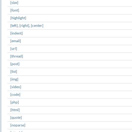
[size]
[font]
[highlight]
[left]
,
[right]
,
[center]
[indent]
[email]
[url]
[thread]
[post]
[list]
[img]
[video]
[code]
[php]
[html]
[quote]
[noparse]