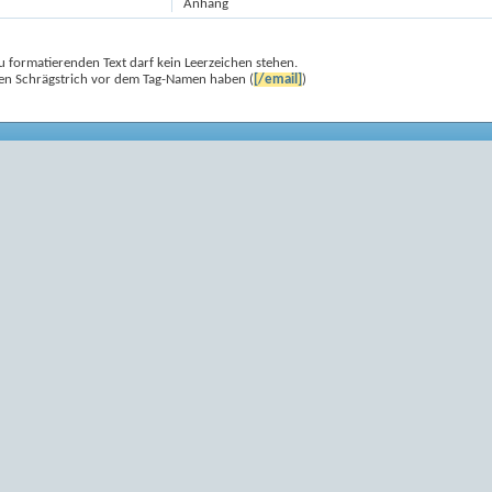
Anhang
 formatierenden Text darf kein Leerzeichen stehen.
nen Schrägstrich vor dem Tag-Namen haben (
[/email]
)
 fett[/b]
kursiv[/i]
t unterstrichen[/u]
ett
rsiv
nterstrichen
ext
[/color]
r Text ist blau[/color]