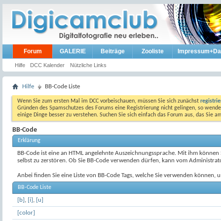
Forum
GALERIE
Beiträge
Zooliste
Impressum+Da
Hilfe
DCC Kalender
Nützliche Links
Hilfe
BB-Code Liste
Wenn Sie zum ersten Mal im DCC vorbeischauen, müssen Sie sich zunächst
registri
Gründen des Spamschutzes des Forums eine Registrierung nicht gelingen, so wenden
einige Dinge besser zu verstehen. Suchen Sie sich einfach das Forum aus, das Sie 
BB-Code
Erklärung
BB-Code ist eine an HTML angelehnte Auszeichnungssprache. Mit ihm können Sie
selbst zu zerstören. Ob Sie BB-Code verwenden dürfen, kann vom Administrator
Anbei finden Sie eine Liste von BB-Code Tags, welche Sie verwenden können, u
BB-Code Liste
[b]
,
[i]
,
[u]
[color]