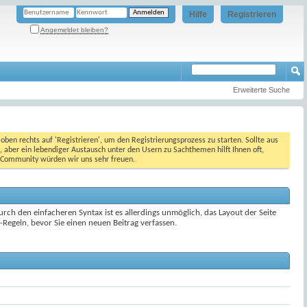
Hilfe
Registrieren
Angemeldet bleiben?
Erweiterte Suche
oben rechts auf 'Registrieren', um den Registrierungsprozess zu starten. Sollte aus
, aber ein lebendiger Austausch unter den Usern zu Sachthemen hilft Ihnen oft,
en Community würden wir uns sehr freuen.
ch den einfacheren Syntax ist es allerdings unmöglich, das Layout der Seite
Regeln, bevor Sie einen neuen Beitrag verfassen.