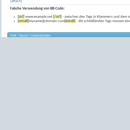
[attach]
Falsche Verwendung von BB-Code:
[url]
www.example.net
[/url]
- zwischen den Tags in Klammern und dem zu
[email]
myname@domain.com
[email]
- die schließenden Tags müssen ei
Fett / Kursiv / Unterstrichen
Mit den [b], [i] und [u] Tags können Sie Texte fett, kursiv und unterstrichen darstellen.
Syntax
[b]
Text
[/b]
[i]
Text
[/i]
[u]
Text
[/u]
Beispiel
[b]dieser Text ist
[i]dieser Text ist 
[u]dieser Text is
Ausgabe
dieser Text ist f
dieser Text ist ku
dieser Text ist u
Farbe
Mit dem [color] Tag kann die Textfarbe geändert werden.
Syntax
[color=
Option
]
T
Beispiel
[color=blue]diese