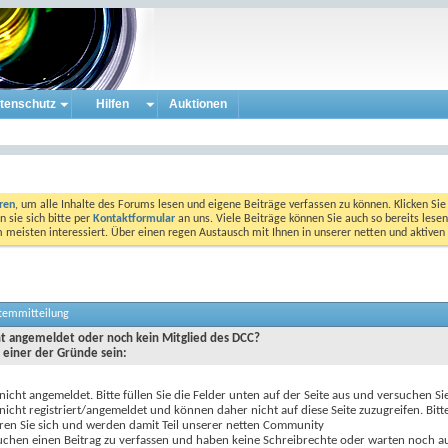
tenschutz
Hilfen
Auktionen
eren
, um alle Inhalte des Forums lesen und eigene Beiträge verfassen zu können. Klicken Sie 
 sie sich bitte per
Kontaktformular
an uns. Viele Beiträge können Sie auch so bereits lesen
am meisten interessiert. Über einen regen Austausch mit Ihnen in unserer netten und aktiv
stemmitteilung
cht angemeldet oder noch kein Mitglied des DCC?
 einer der Gründe sein:
 nicht angemeldet. Bitte füllen Sie die Felder unten auf der Seite aus und versuchen Si
 nicht registriert/angemeldet und können daher nicht auf diese Seite zuzugreifen. Bitt
eren Sie sich und werden damit Teil unserer netten Community
uchen einen Beitrag zu verfassen und haben keine Schreibrechte oder warten noch au