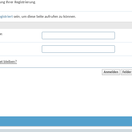
ung Ihrer Registrierung.
egistriert
sein, um diese Seite aufrufen zu können.
e:
t bleiben?