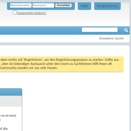
Hilfe
Registrieren
Angemeldet bleiben?
Erweiterte Suche
oben rechts auf 'Registrieren', um den Registrierungsprozess zu starten. Sollte aus
, aber ein lebendiger Austausch unter den Usern zu Sachthemen hilft Ihnen oft,
en Community würden wir uns sehr freuen.
e es erneut.
e
f die