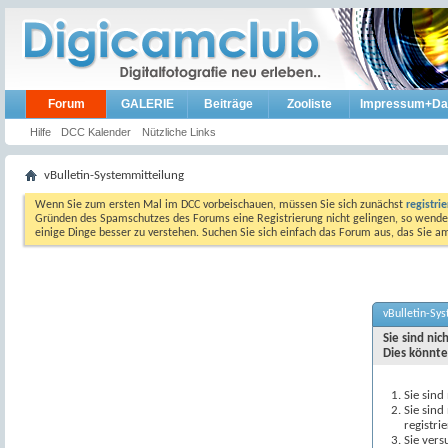
Forum
GALERIE
Beiträge
Zooliste
Impressum+Da
Hilfe
DCC Kalender
Nützliche Links
vBulletin-Systemmitteilung
Wenn Sie zum ersten Mal im DCC vorbeischauen, müssen Sie sich zunächst
registri
Gründen des Spamschutzes des Forums eine Registrierung nicht gelingen, so wenden
einige Dinge besser zu verstehen. Suchen Sie sich einfach das Forum aus, das Sie 
vBulletin-Sy
Sie sind ni
Dies könnte
Sie sind
Sie sind
registri
Sie vers