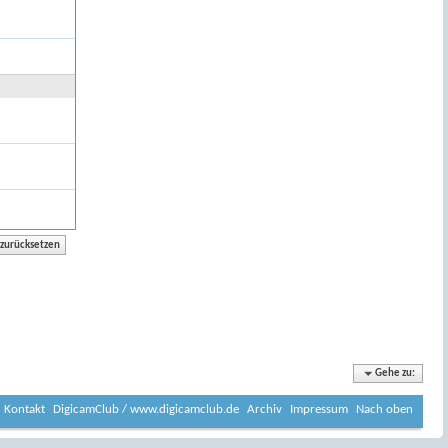
Gehe zu:
Kontakt
DigicamClub / www.digicamclub.de
Archiv
Impressum
Nach oben