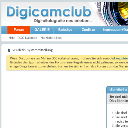
Forum
GALERIE
Beiträge
Zooliste
Impressum+Da
Hilfe
DCC Kalender
Nützliche Links
vBulletin-Systemmitteilung
Wenn Sie zum ersten Mal im DCC vorbeischauen, müssen Sie sich zunächst
registri
Gründen des Spamschutzes des Forums eine Registrierung nicht gelingen, so wenden
einige Dinge besser zu verstehen. Suchen Sie sich einfach das Forum aus, das Sie 
vBulletin-Sy
Sie sind ni
Dies könnte
Sie sind
Sie sind
registri
Sie vers