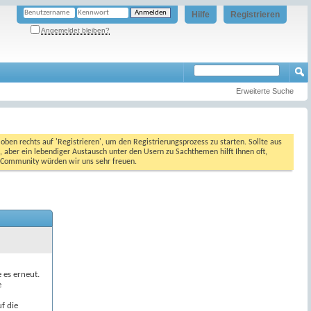
Hilfe
Registrieren
Angemeldet bleiben?
Erweiterte Suche
oben rechts auf 'Registrieren', um den Registrierungsprozess zu starten. Sollte aus
, aber ein lebendiger Austausch unter den Usern zu Sachthemen hilft Ihnen oft,
en Community würden wir uns sehr freuen.
e es erneut.
e
f die