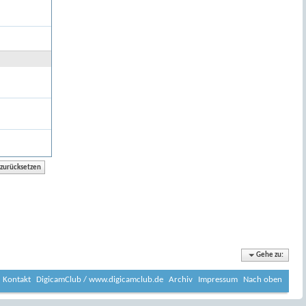
Gehe zu:
Kontakt
DigicamClub / www.digicamclub.de
Archiv
Impressum
Nach oben