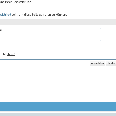
ung Ihrer Registrierung.
egistriert
sein, um diese Seite aufrufen zu können.
e:
t bleiben?