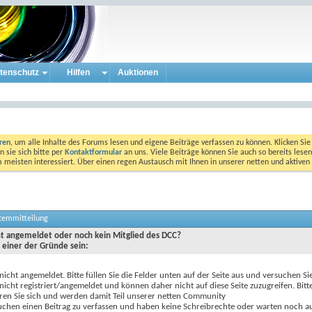
tenschutz
Hilfen
Auktionen
eren
, um alle Inhalte des Forums lesen und eigene Beiträge verfassen zu können. Klicken Sie 
 sie sich bitte per
Kontaktformular
an uns. Viele Beiträge können Sie auch so bereits lesen
am meisten interessiert. Über einen regen Austausch mit Ihnen in unserer netten und aktiv
stemmitteilung
cht angemeldet oder noch kein Mitglied des DCC?
 einer der Gründe sein:
 nicht angemeldet. Bitte füllen Sie die Felder unten auf der Seite aus und versuchen Si
 nicht registriert/angemeldet und können daher nicht auf diese Seite zuzugreifen. Bitt
eren Sie sich und werden damit Teil unserer netten Community
uchen einen Beitrag zu verfassen und haben keine Schreibrechte oder warten noch au