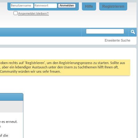
Hilfe
Registrieren
Angemeldet bleiben?
Erweiterte Suche
oben rechts auf 'Registrieren', um den Registrierungsprozess zu starten. Sollte aus
, aber ein lebendiger Austausch unter den Usern zu Sachthemen hilft Ihnen oft,
en Community würden wir uns sehr freuen.
e es erneut.
e
f die