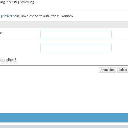
ung Ihrer Registrierung.
egistriert
sein, um diese Seite aufrufen zu können.
e:
t bleiben?