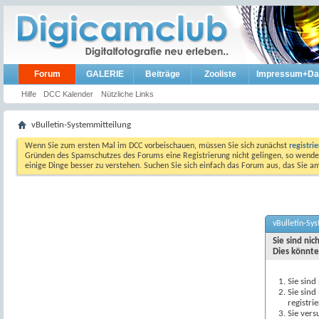
Forum
GALERIE
Beiträge
Zooliste
Impressum+Da
Hilfe
DCC Kalender
Nützliche Links
vBulletin-Systemmitteilung
Wenn Sie zum ersten Mal im DCC vorbeischauen, müssen Sie sich zunächst
registri
Gründen des Spamschutzes des Forums eine Registrierung nicht gelingen, so wenden
einige Dinge besser zu verstehen. Suchen Sie sich einfach das Forum aus, das Sie 
vBulletin-Sy
Sie sind ni
Dies könnte
Sie sind
Sie sind
registri
Sie vers