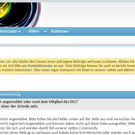
tenschutz
Hilfen
Auktionen
eren
, um alle Inhalte des Forums lesen und eigene Beiträge verfassen zu können. Klicken Sie 
 sie sich bitte per
Kontaktformular
an uns. Viele Beiträge können Sie auch so bereits lesen
am meisten interessiert. Über einen regen Austausch mit Ihnen in unserer netten und aktiv
stemmitteilung
cht angemeldet oder noch kein Mitglied des DCC?
 einer der Gründe sein:
 nicht angemeldet. Bitte füllen Sie die Felder unten auf der Seite aus und versuchen Si
 nicht registriert/angemeldet und können daher nicht auf diese Seite zuzugreifen. Bitt
eren Sie sich und werden damit Teil unserer netten Community
uchen einen Beitrag zu verfassen und haben keine Schreibrechte oder warten noch au