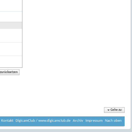
Gehe zu:
Kontakt
DigicamClub / www.digicamclub.de
Archiv
Impressum
Nach oben