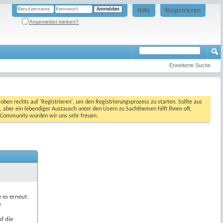
Hilfe
Registrieren
Angemeldet bleiben?
Erweiterte Suche
oben rechts auf 'Registrieren', um den Registrierungsprozess zu starten. Sollte aus
, aber ein lebendiger Austausch unter den Usern zu Sachthemen hilft Ihnen oft,
en Community würden wir uns sehr freuen.
e es erneut.
e
f die