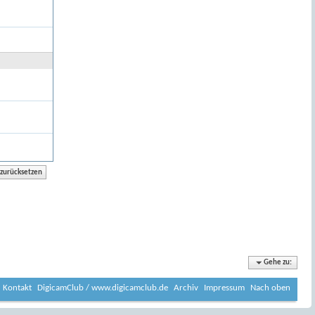
Gehe zu:
Kontakt
DigicamClub / www.digicamclub.de
Archiv
Impressum
Nach oben