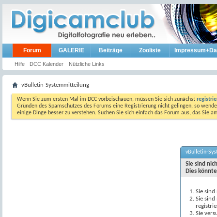
Forum
GALERIE
Beiträge
Zooliste
Impressum+Da
Hilfe
DCC Kalender
Nützliche Links
vBulletin-Systemmitteilung
Wenn Sie zum ersten Mal im DCC vorbeischauen, müssen Sie sich zunächst
registri
Gründen des Spamschutzes des Forums eine Registrierung nicht gelingen, so wenden
einige Dinge besser zu verstehen. Suchen Sie sich einfach das Forum aus, das Sie 
vBulletin-Sy
Sie sind ni
Dies könnte
Sie sind
Sie sind
registri
Sie vers