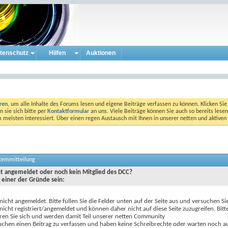
tenschutz
Hilfen
Auktionen
eren
, um alle Inhalte des Forums lesen und eigene Beiträge verfassen zu können. Klicken Sie 
 sie sich bitte per
Kontaktformular
an uns. Viele Beiträge können Sie auch so bereits lesen
am meisten interessiert. Über einen regen Austausch mit Ihnen in unserer netten und aktiv
stemmitteilung
cht angemeldet oder noch kein Mitglied des DCC?
 einer der Gründe sein:
 nicht angemeldet. Bitte füllen Sie die Felder unten auf der Seite aus und versuchen Si
 nicht registriert/angemeldet und können daher nicht auf diese Seite zuzugreifen. Bitt
eren Sie sich und werden damit Teil unserer netten Community
uchen einen Beitrag zu verfassen und haben keine Schreibrechte oder warten noch au