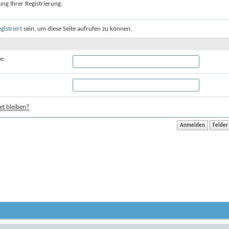
ung Ihrer Registrierung.
egistriert
sein, um diese Seite aufrufen zu können.
e:
t bleiben?