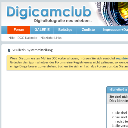
Forum
GALERIE
Beiträge
Zooliste
Impressum+Da
Hilfe
DCC Kalender
Nützliche Links
vBulletin-Systemmitteilung
Wenn Sie zum ersten Mal im DCC vorbeischauen, müssen Sie sich zunächst
registri
Gründen des Spamschutzes des Forums eine Registrierung nicht gelingen, so wenden
einige Dinge besser zu verstehen. Suchen Sie sich einfach das Forum aus, das Sie 
vBulletin-Sy
Sie sind ni
Dies könnte
Sie sind
Sie sind
registri
Sie vers