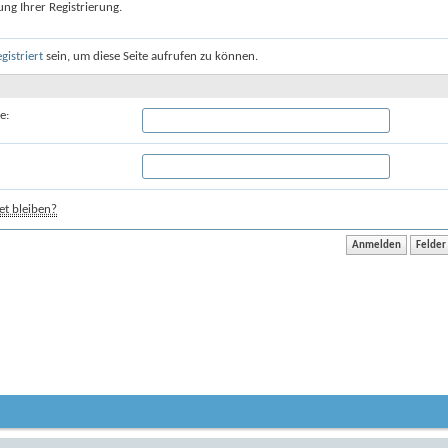
ung Ihrer Registrierung.
egistriert
sein, um diese Seite aufrufen zu können.
e:
t bleiben?