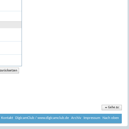
Gehe zu:
Kontakt
DigicamClub / www.digicamclub.de
Archiv
Impressum
Nach oben