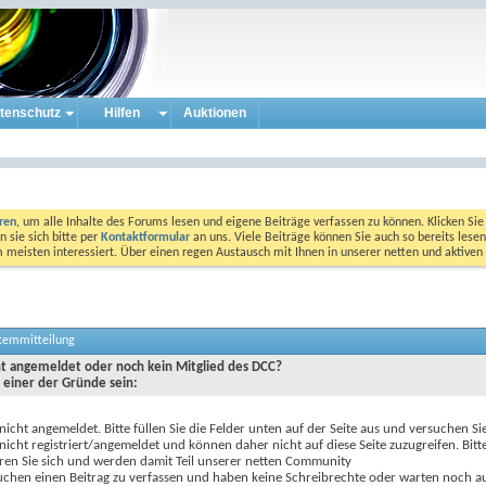
tenschutz
Hilfen
Auktionen
eren
, um alle Inhalte des Forums lesen und eigene Beiträge verfassen zu können. Klicken Sie 
 sie sich bitte per
Kontaktformular
an uns. Viele Beiträge können Sie auch so bereits lesen
am meisten interessiert. Über einen regen Austausch mit Ihnen in unserer netten und aktiv
stemmitteilung
cht angemeldet oder noch kein Mitglied des DCC?
 einer der Gründe sein:
 nicht angemeldet. Bitte füllen Sie die Felder unten auf der Seite aus und versuchen Si
 nicht registriert/angemeldet und können daher nicht auf diese Seite zuzugreifen. Bitt
eren Sie sich und werden damit Teil unserer netten Community
uchen einen Beitrag zu verfassen und haben keine Schreibrechte oder warten noch au