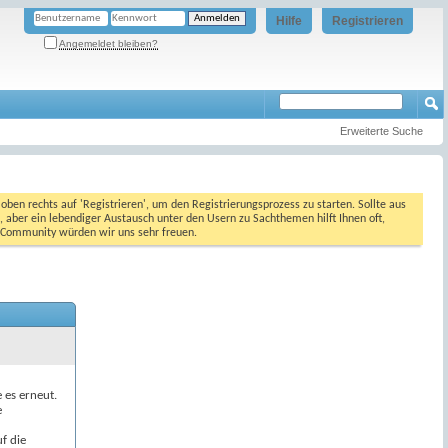
Hilfe
Registrieren
Angemeldet bleiben?
Erweiterte Suche
oben rechts auf 'Registrieren', um den Registrierungsprozess zu starten. Sollte aus
, aber ein lebendiger Austausch unter den Usern zu Sachthemen hilft Ihnen oft,
en Community würden wir uns sehr freuen.
e es erneut.
e
f die