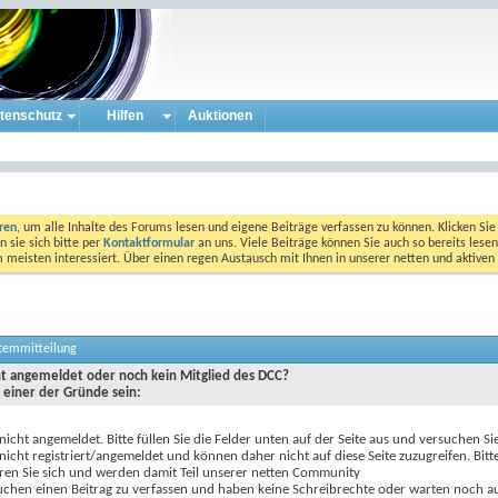
tenschutz
Hilfen
Auktionen
eren
, um alle Inhalte des Forums lesen und eigene Beiträge verfassen zu können. Klicken Sie 
 sie sich bitte per
Kontaktformular
an uns. Viele Beiträge können Sie auch so bereits lesen
am meisten interessiert. Über einen regen Austausch mit Ihnen in unserer netten und aktiv
stemmitteilung
cht angemeldet oder noch kein Mitglied des DCC?
 einer der Gründe sein:
 nicht angemeldet. Bitte füllen Sie die Felder unten auf der Seite aus und versuchen Si
 nicht registriert/angemeldet und können daher nicht auf diese Seite zuzugreifen. Bitt
eren Sie sich und werden damit Teil unserer netten Community
uchen einen Beitrag zu verfassen und haben keine Schreibrechte oder warten noch au