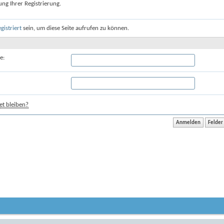
ung Ihrer Registrierung.
egistriert
sein, um diese Seite aufrufen zu können.
e:
t bleiben?