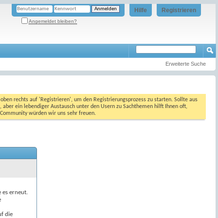
Hilfe
Registrieren
Angemeldet bleiben?
Erweiterte Suche
oben rechts auf 'Registrieren', um den Registrierungsprozess zu starten. Sollte aus
, aber ein lebendiger Austausch unter den Usern zu Sachthemen hilft Ihnen oft,
en Community würden wir uns sehr freuen.
e es erneut.
e
f die