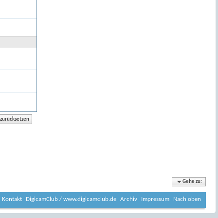
Gehe zu:
Kontakt
DigicamClub / www.digicamclub.de
Archiv
Impressum
Nach oben