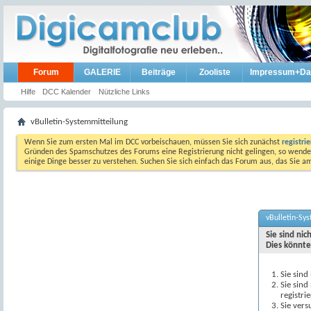
Forum
GALERIE
Beiträge
Zooliste
Impressum+Da
Hilfe
DCC Kalender
Nützliche Links
vBulletin-Systemmitteilung
Wenn Sie zum ersten Mal im DCC vorbeischauen, müssen Sie sich zunächst
registri
Gründen des Spamschutzes des Forums eine Registrierung nicht gelingen, so wenden
einige Dinge besser zu verstehen. Suchen Sie sich einfach das Forum aus, das Sie 
vBulletin-Sy
Sie sind ni
Dies könnte
Sie sind
Sie sind
registri
Sie vers