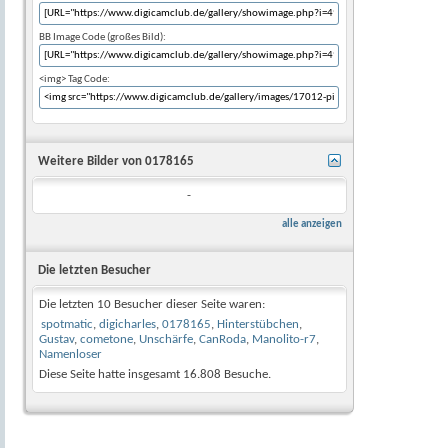
BB Image Code (großes Bild):
<img> Tag Code:
Weitere Bilder von 0178165
-
alle anzeigen
Die letzten Besucher
Die letzten 10 Besucher dieser Seite waren:
spotmatic
,
digicharles
,
0178165
,
Hinterstübchen
,
Gustav
,
cometone
,
Unschärfe
,
CanRoda
,
Manolito-r7
,
Namenloser
Diese Seite hatte insgesamt
16.808
Besuche.