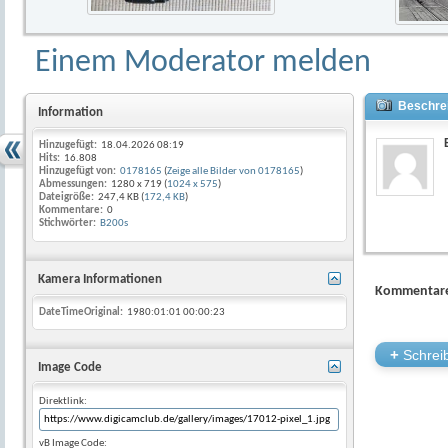
Einem Moderator melden
Beschrei
Information
Hinzugefügt:
18.04.2026 08:19
Hits:
16.808
Hinzugefügt von:
0178165
(
Zeige alle Bilder von 0178165
)
Abmessungen:
1280 x 719 (
1024 x 575
)
Dateigröße:
247,4 KB (
172,4 KB
)
Kommentare:
0
Stichwörter:
B200s
Kamera Informationen
Kommentare
DateTimeOriginal:
1980:01:01 00:00:23
+
Schreib
Image Code
Direktlink:
vB Image Code: