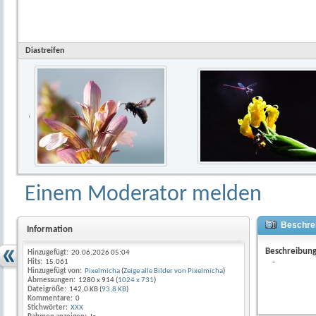
Diastreifen
‹
Einem Moderator melden
Beschrei
Information
Beschreibun
Hinzugefügt:
20.06.2026 05:04
-
Hits:
15.061
Hinzugefügt von:
Pixelmicha
(
Zeige alle Bilder von Pixelmicha
)
Abmessungen:
1280 x 914 (
1024 x 731
)
Dateigröße:
142,0 KB (
93,8 KB
)
Kommentare:
0
Stichwörter:
XXX