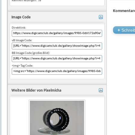
Rahmen anzeigen:
Ja
Kommentare
Image Code
Direktlink:
+
Schreib
vB Image Code:
BB Image Code (großes Bild):
<img> Tag Code:
Weitere Bilder von Pixelmicha