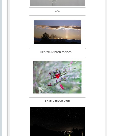
xxx
lichtsäule nach sonnen...
9985-c35acefb6de