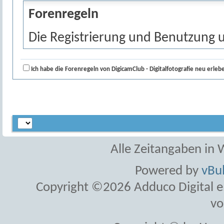
Forenregeln
Die Registrierung und Benutzung u
hier genannten Regeln und Erklär
Kästchen, dass Sie unsere Regeln 
Ich habe die Forenregeln von DigicamClub - Digitalfotografie neu erle
'Registrierung abschicken'. Wenn 
gehen Sie einfach
zurück zur Start
Allgemeines
Der Inhaber und Betreiber des Fo
Alle Zeitangaben in W
genannt - im Board durch die Admi
Powered by
vBul
unter dem Hauptdomainnamen www
Copyright ©2026 Adduco Digital e.K
Webangebot im Rahmen einer Fot
vo
Nutzungsbedingungen gelten für