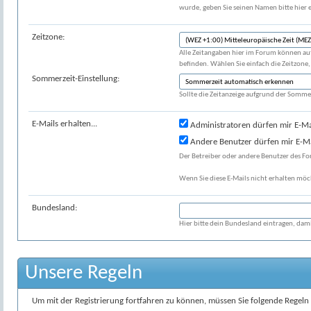
wurde, geben Sie seinen Namen bitte hier e
Zeitzone:
Alle Zeitangaben hier im Forum können au
befinden. Wählen Sie einfach die Zeitzone, i
Sommerzeit-Einstellung:
Sollte die Zeitanzeige aufgrund der Sommer
E-Mails erhalten...
Administratoren dürfen mir E-Ma
Andere Benutzer dürfen mir E-Ma
Der Betreiber oder andere Benutzer des F
Wenn Sie diese E-Mails nicht erhalten möch
Bundesland:
Hier bitte dein Bundesland eintragen, da
Unsere Regeln
Um mit der Registrierung fortfahren zu können, müssen Sie folgende Regeln 