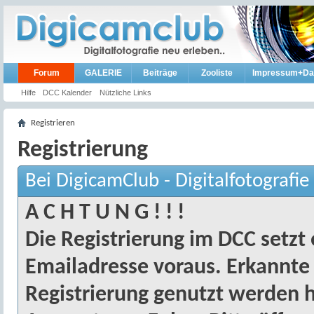
Forum
GALERIE
Beiträge
Zooliste
Impressum+Da
Hilfe
DCC Kalender
Nützliche Links
Registrieren
Registrierung
Bei DigicamClub - Digitalfotografie
A C H T U N G ! ! !
Die Registrierung im DCC setzt 
Emailadresse voraus. Erkannte
Registrierung genutzt werden