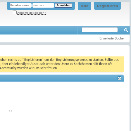
Hilfe
Registrieren
Angemeldet bleiben?
Erweiterte Suche
oben rechts auf 'Registrieren', um den Registrierungsprozess zu starten. Sollte aus
, aber ein lebendiger Austausch unter den Usern zu Sachthemen hilft Ihnen oft,
en Community würden wir uns sehr freuen.