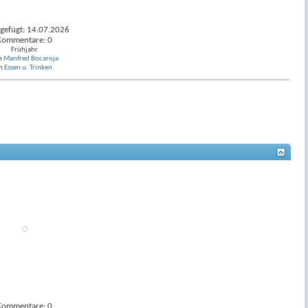
gefügt: 14.07.2026
Kommentare: 0
Frühjahr
n
Manfred Bocaroja
n
Essen u. Trinken
Kommentare: 0