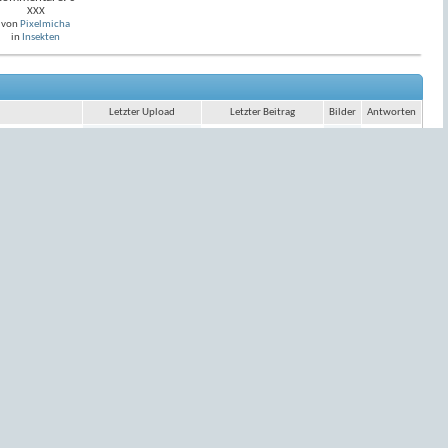
XXX
von
Pixelmicha
in
Insekten
Letzter Upload
Letzter Beitrag
Bilder
Antworten
Propeller
Der Drechsler
103
159
von
JörgD
von
JörgD
06.10.2025
17:43
22.08.2020
13:51
Kleopatra im...
Kleopatra im...
20
31
von
Bergteufel
von
Bergteufel