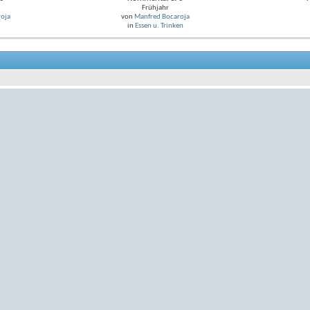
Frühjahr
oja
von
Manfred Bocaroja
in
Essen u. Trinken