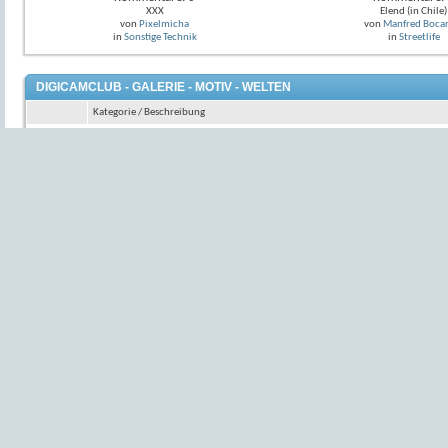
XXX
Elend (in Chile)
von
Pixelmicha
von
Manfred Bocar
in
Sonstige Technik
in
Streetlife
DIGICAMCLUB - GALERIE - MOTIV - WELTEN
Kategorie / Beschreibung
Unsortiert
Wohin soll das Bild?
Menschen
Portraits, People.. Studio, Outdoor, Available Light, Akt, Events... etc
Studio-Portrait