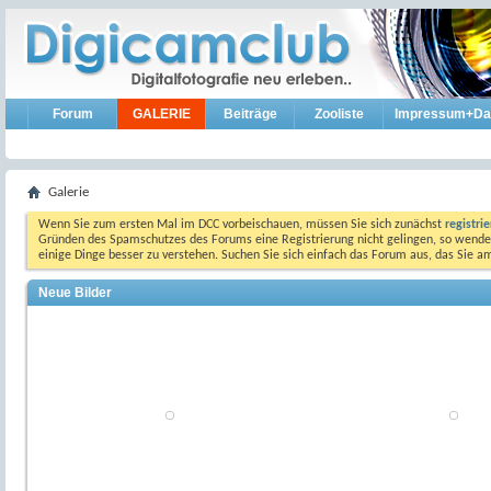
Forum
GALERIE
Beiträge
Zooliste
Impressum+Da
Galerie
Wenn Sie zum ersten Mal im DCC vorbeischauen, müssen Sie sich zunächst
registri
Gründen des Spamschutzes des Forums eine Registrierung nicht gelingen, so wenden
einige Dinge besser zu verstehen. Suchen Sie sich einfach das Forum aus, das Sie 
Neue Bilder