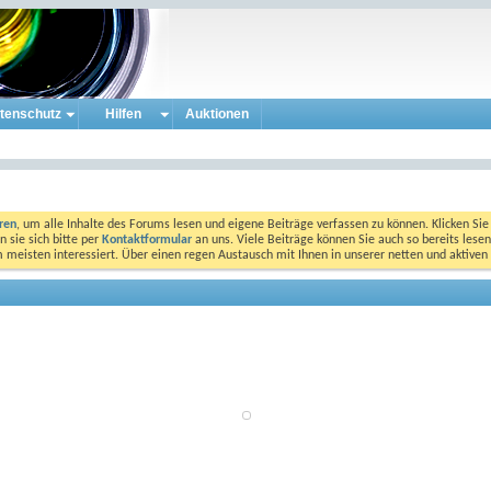
tenschutz
Hilfen
Auktionen
eren
, um alle Inhalte des Forums lesen und eigene Beiträge verfassen zu können. Klicken Sie 
 sie sich bitte per
Kontaktformular
an uns. Viele Beiträge können Sie auch so bereits lesen
am meisten interessiert. Über einen regen Austausch mit Ihnen in unserer netten und aktiv