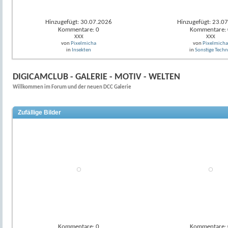
Hinzugefügt: 30.07.2026
Hinzugefügt: 23.0
Kommentare: 0
Kommentare: 
XXX
XXX
von
Pixelmicha
von
Pixelmicha
in
Insekten
in
Sonstige Techn
DIGICAMCLUB - GALERIE - MOTIV - WELTEN
Willkommen im Forum und der neuen DCC Galerie
Zufällige Bilder
Kommentare: 0
Kommentare: 