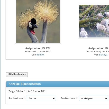
Aufgerufen: 13.197
Aufgerufen: 10
Kraniche in trauter Zw...
Versammlung der Tür
von
Rob70
von
blacky1
+
Bild hochladen
Anzeige-Eigenschaften
Zeige Bilder 1 bis 15 von 181
Sortiert nach:
Sortiert nach: