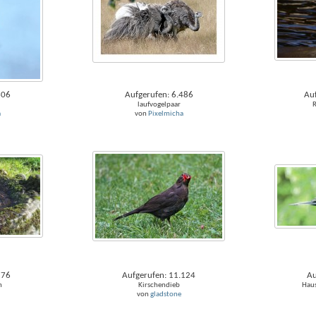
606
Aufgerufen: 6.486
Au
laufvogelpaar
R
a
von
Pixelmicha
576
Aufgerufen: 11.124
Au
n
Kirschendieb
Haus
von
gladstone