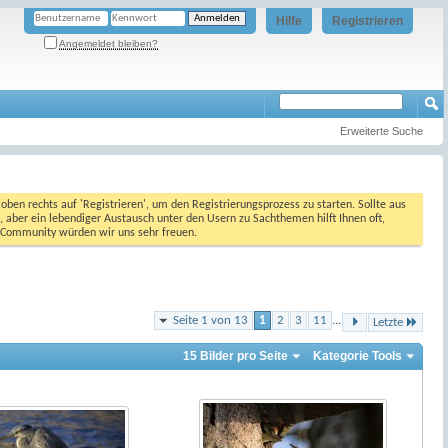
Hilfe
Registrieren
Angemeldet bleiben?
Erweiterte Suche
oben rechts auf 'Registrieren', um den Registrierungsprozess zu starten. Sollte aus
, aber ein lebendiger Austausch unter den Usern zu Sachthemen hilft Ihnen oft,
en Community würden wir uns sehr freuen.
Seite 1 von 13
1
2
3
11
...
Letzte
15 Bilder pro Seite
Kategorie Tools