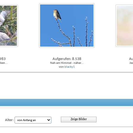
.983
Aufgerufen: 8.538
Au
ken...
Nah am Himmel - näher...
Je
von
blacky1
Alter: