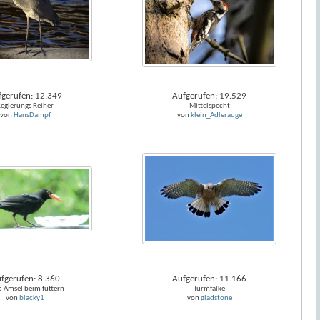
fgerufen: 12.349
Aufgerufen: 19.529
egierungs Reiher
Mittelspecht
von
HansDampf
von
klein_Adlerauge
fgerufen: 8.360
Aufgerufen: 11.166
-Amsel beim futtern
Turmfalke
von
blacky1
von
gladstone