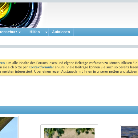
tenschutz
Hilfen
Auktionen
eren
, um alle Inhalte des Forums lesen und eigene Beiträge verfassen zu können. Klicken Sie 
 sie sich bitte per
Kontaktformular
an uns. Viele Beiträge können Sie auch so bereits lesen
am meisten interessiert. Über einen regen Austausch mit Ihnen in unserer netten und aktiv