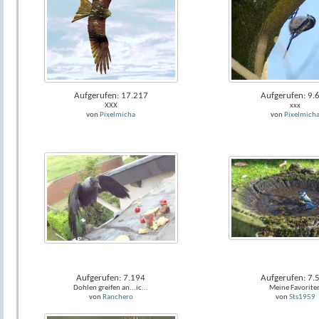
Aufgerufen: 17.217
Aufgerufen: 9.
XXX
xxx
von
Pixelmicha
von
Pixelmich
Aufgerufen: 7.194
Aufgerufen: 7.
Dohlen greifen an...ic...
Meine Favorite
von
Ranchero
von
Sts1959