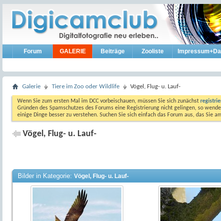
Forum
GALERIE
Beiträge
Zooliste
Impressum+Da
Galerie
Tiere im Zoo oder Wildlife
Vögel, Flug- u. Lauf-
Wenn Sie zum ersten Mal im DCC vorbeischauen, müssen Sie sich zunächst
registri
Gründen des Spamschutzes des Forums eine Registrierung nicht gelingen, so wenden
einige Dinge besser zu verstehen. Suchen Sie sich einfach das Forum aus, das Sie 
Vögel, Flug- u. Lauf-
Bilder in Kategorie:
Vögel, Flug- u. Lauf-