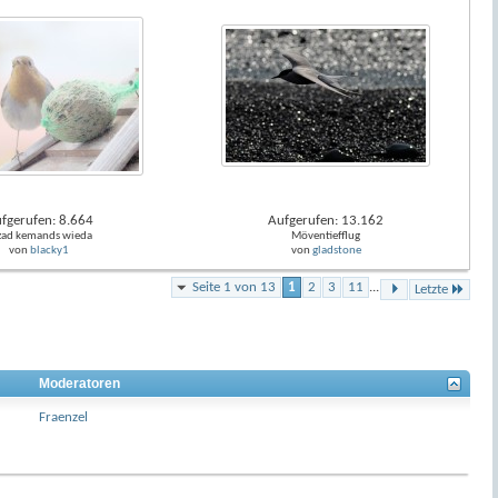
fgerufen: 8.664
Aufgerufen: 13.162
zad kemands wieda
Möventiefflug
von
blacky1
von
gladstone
Seite 1 von 13
1
2
3
11
...
Letzte
Moderatoren
Fraenzel