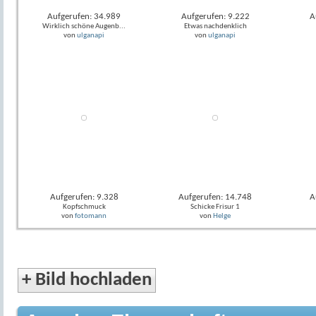
Aufgerufen: 34.989
Aufgerufen: 9.222
A
Wirklich schöne Augenb...
Etwas nachdenklich
von
ulganapi
von
ulganapi
Aufgerufen: 9.328
Aufgerufen: 14.748
A
Kopfschmuck
Schicke Frisur 1
von
fotomann
von
Helge
+
Bild hochladen