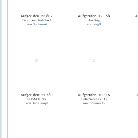
Aufgerufen: 23.807
Aufgerufen: 19.368
A
Fährmann, hol über!
Am Steg
von
Optikus64
von
JörgD
Aufgerufen: 11.760
Aufgerufen: 10.316
NO SMOKING
Kieler Woche 2015
von
HansDampf
von
thommi742