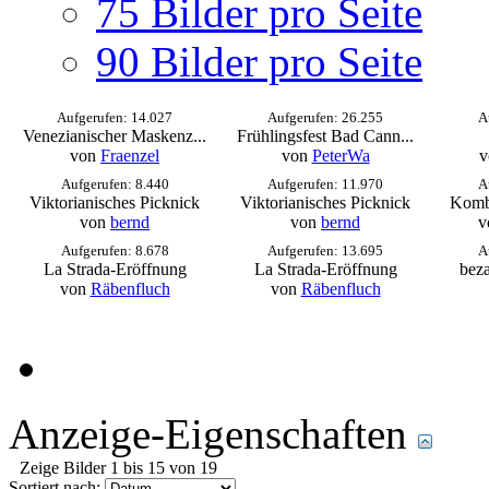
75 Bilder pro Seite
90 Bilder pro Seite
Aufgerufen: 14.027
Aufgerufen: 26.255
A
Venezianischer Maskenz...
Frühlingsfest Bad Cann...
von
Fraenzel
von
PeterWa
v
Aufgerufen: 8.440
Aufgerufen: 11.970
A
Viktorianisches Picknick
Viktorianisches Picknick
Kombi
von
bernd
von
bernd
v
Aufgerufen: 8.678
Aufgerufen: 13.695
A
La Strada-Eröffnung
La Strada-Eröffnung
bez
von
Räbenfluch
von
Räbenfluch
Anzeige-Eigenschaften
Zeige Bilder 1 bis 15 von 19
Sortiert nach: