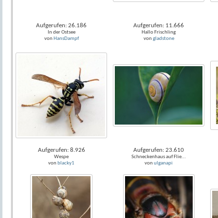
Aufgerufen: 26.186
Aufgerufen: 11.666
In der Ostsee
Hallo Frischling
von
HansDampf
von
gladstone
Aufgerufen: 8.926
Aufgerufen: 23.610
Wespe
Schneckenhaus auf Flie...
von
blacky1
von
ulganapi