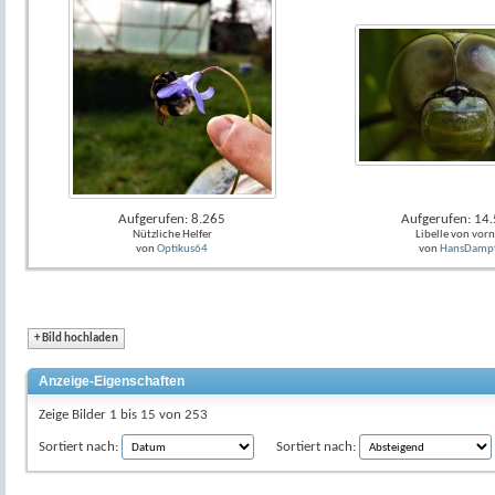
Aufgerufen: 8.265
Aufgerufen: 14
Nützliche Helfer
Libelle von vor
von
Optikus64
von
HansDamp
+
Bild hochladen
Anzeige-Eigenschaften
Zeige Bilder 1 bis 15 von 253
Sortiert nach:
Sortiert nach: