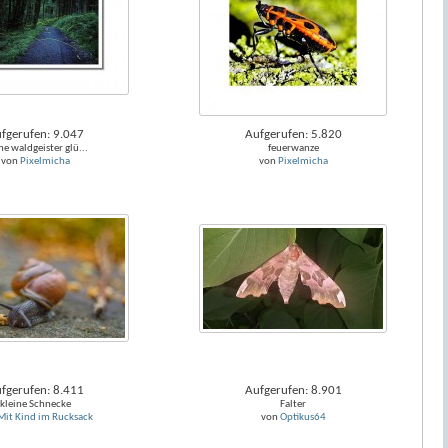
fgerufen: 9.047
Aufgerufen: 5.820
ne waldgeister glü...
feuerwanze
von
Pixelmicha
von
Pixelmicha
fgerufen: 8.411
Aufgerufen: 8.901
kleine Schnecke
Falter
Mit Kind im Rucksack
von
Optikus64