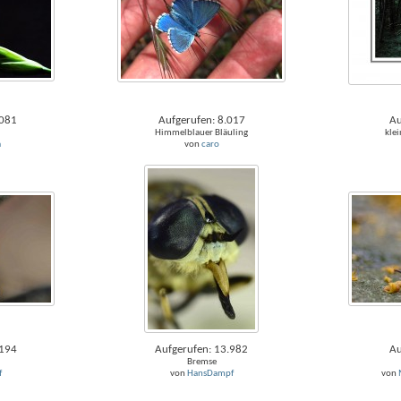
.081
Aufgerufen: 8.017
Au
Himmelblauer Bläuling
klei
a
von
caro
.194
Aufgerufen: 13.982
Au
Bremse
f
von
HansDampf
von