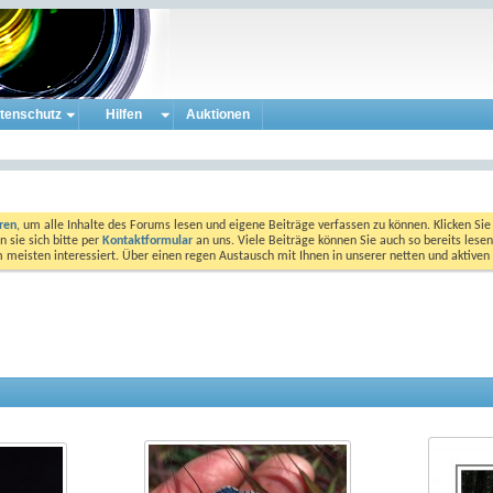
tenschutz
Hilfen
Auktionen
eren
, um alle Inhalte des Forums lesen und eigene Beiträge verfassen zu können. Klicken Sie 
 sie sich bitte per
Kontaktformular
an uns. Viele Beiträge können Sie auch so bereits lesen
am meisten interessiert. Über einen regen Austausch mit Ihnen in unserer netten und aktiv