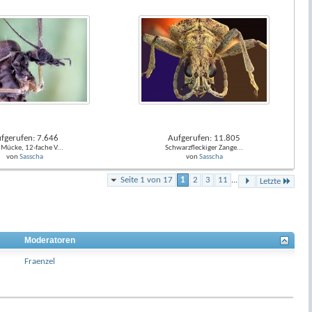
fgerufen: 7.646
Aufgerufen: 11.805
 Mücke, 12-fache V...
Schwarzfleckiger Zange...
von
Sasscha
von
Sasscha
Seite 1 von 17
1
2
3
11
...
Letzte
Moderatoren
Fraenzel