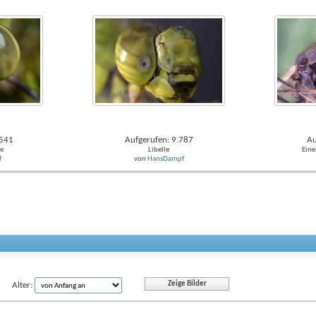
.541
Aufgerufen: 9.787
Au
ne
Libelle
Eine
f
von
HansDampf
Alter: