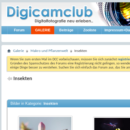
Forum
GALERIE
Beiträge
Zooliste
Impressum+Da
Galerie
Makro und Pflanzenwelt
Insekten
Wenn Sie zum ersten Mal im DCC vorbeischauen, müssen Sie sich zunächst
registri
Gründen des Spamschutzes des Forums eine Registrierung nicht gelingen, so wenden
einige Dinge besser zu verstehen. Suchen Sie sich einfach das Forum aus, das Sie 
Insekten
Bilder in Kategorie:
Insekten