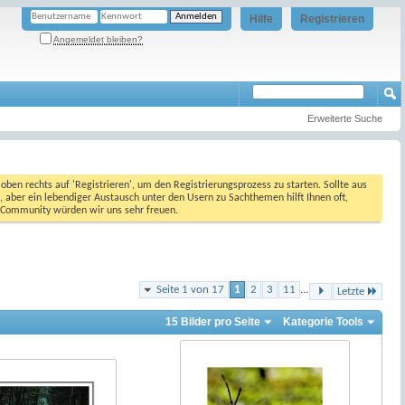
Hilfe
Registrieren
Angemeldet bleiben?
Erweiterte Suche
oben rechts auf 'Registrieren', um den Registrierungsprozess zu starten. Sollte aus
, aber ein lebendiger Austausch unter den Usern zu Sachthemen hilft Ihnen oft,
en Community würden wir uns sehr freuen.
Seite 1 von 17
1
2
3
11
...
Letzte
15 Bilder pro Seite
Kategorie Tools