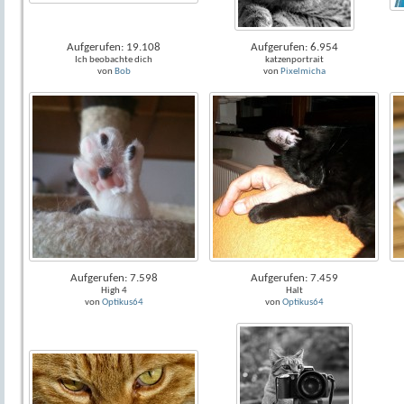
Aufgerufen: 19.108
Aufgerufen: 6.954
Ich beobachte dich
katzenportrait
von
Bob
von
Pixelmicha
Aufgerufen: 7.598
Aufgerufen: 7.459
High 4
Halt
von
Optikus64
von
Optikus64