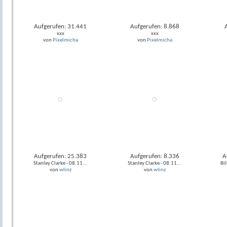
Aufgerufen: 31.441
Aufgerufen: 8.868
xxx
xxx
von
Pixelmicha
von
Pixelmicha
Aufgerufen: 25.383
Aufgerufen: 8.336
A
Stanley Clarke - 08.11...
Stanley Clarke - 08.11...
Bi
von
wlinz
von
wlinz