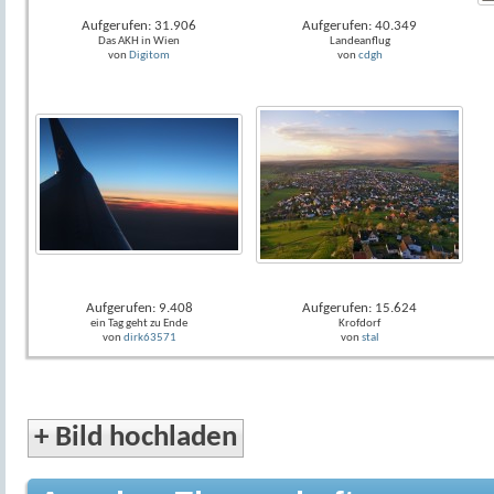
Aufgerufen: 31.906
Aufgerufen: 40.349
Das AKH in Wien
Landeanflug
von
Digitom
von
cdgh
Aufgerufen: 9.408
Aufgerufen: 15.624
ein Tag geht zu Ende
Krofdorf
von
dirk63571
von
stal
+
Bild hochladen