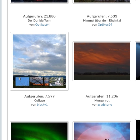
Aufgerufen: 21.880
Aufgerufen: 7.533
Der Dunkle Turm
Himmel über dem Rheintal
von
Optikus64
von
Optikus64
Aufgerufen: 7.599
Aufgerufen: 11.236
Collage
Morgenrot
von
blacky1
von
gladstone