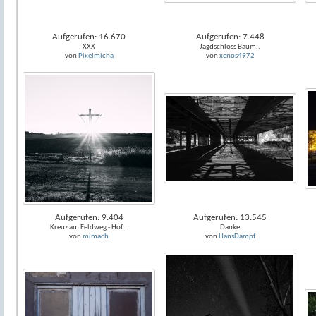
Aufgerufen: 16.670
Aufgerufen: 7.448
XXX
Jagdschloss Baum..
von
Pixelmicha
von
xenos4972
Aufgerufen: 9.404
Aufgerufen: 13.545
Kreuz am Feldweg - Hof...
Danke
von
mimach
von
HansDampf