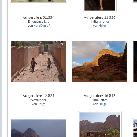
Aufgerufen: 32.554
Aufgerufen: 11.526
Emergency Exit
Indiana Jones
von
HansDampf
von
Helge
Aufgerufen: 12.821
Aufgerufen: 16.813
Wettrennen
Silhouetten
von
Helge
von
Helge