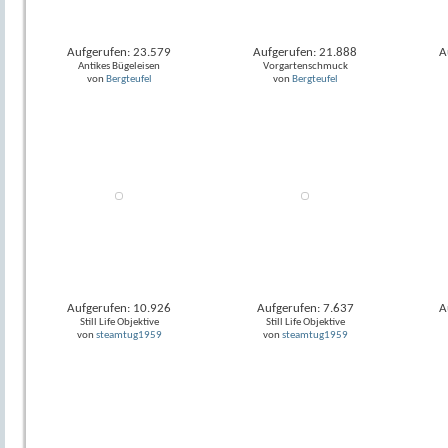
Aufgerufen: 23.579
Aufgerufen: 21.888
A
Antikes Bügeleisen
Vorgartenschmuck
von
Bergteufel
von
Bergteufel
Aufgerufen: 10.926
Aufgerufen: 7.637
A
Still Life Objektive
Still Life Objektive
von
steamtug1959
von
steamtug1959