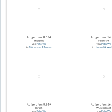
Aufgerufen: 8.354
Aufgerufen: 14
Hibiskus
Polarlicht
von
PeterWa
von
PeterWa
in
Blüten und Pflanzen
in
Himmel & Wol
Aufgerufen: 8.869
Aufgerufen: 16
Hirsch
Wuschelkopf
von
PeterWa
von
PeterWa