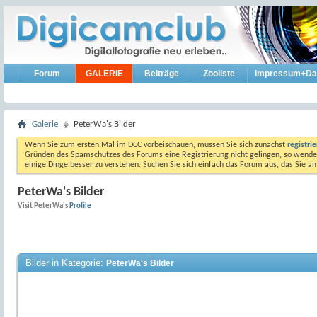
Forum
GALERIE
Beiträge
Zooliste
Impressum+Da
Galerie
PeterWa's Bilder
Wenn Sie zum ersten Mal im DCC vorbeischauen, müssen Sie sich zunächst
registri
Gründen des Spamschutzes des Forums eine Registrierung nicht gelingen, so wenden
einige Dinge besser zu verstehen. Suchen Sie sich einfach das Forum aus, das Sie 
PeterWa's Bilder
Visit PeterWa's
Profile
Bilder in Kategorie:
PeterWa's Bilder