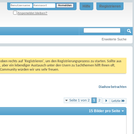
Hilfe
Registrieren
Angemeldet bleiben?
Erweiterte Suche
oben rechts auf 'Registrieren', um den Registrierungsprozess zu starten. Sollte aus
, aber ein lebendiger Austausch unter den Usern zu Sachthemen hilft Ihnen oft,
en Community würden wir uns sehr freuen.
Diashow betrachten
Seite 1 von 2
1
2
Letzte
15 Bilder pro Seite