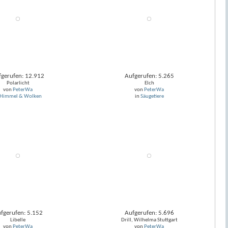
fgerufen: 12.912
Aufgerufen: 5.265
Polarlicht
Elch
von
PeterWa
von
PeterWa
Himmel & Wolken
in
Säugetiere
fgerufen: 5.152
Aufgerufen: 5.696
Libelle
Drill, Wilhelma Stuttgart
von
PeterWa
von
PeterWa