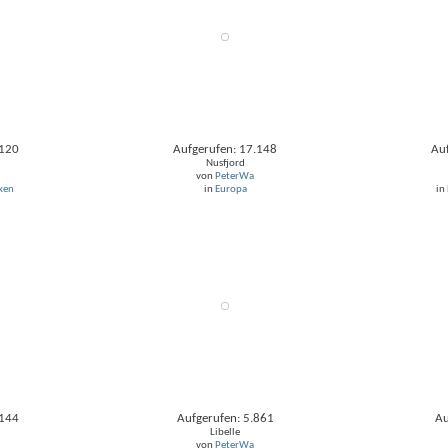
.120
Aufgerufen: 17.148
Au
Nusfjord
von
PeterWa
ken
in
Europa
in
.144
Aufgerufen: 5.861
Au
Libelle
von
PeterWa