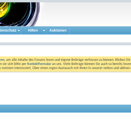
tenschutz
Hilfen
Auktionen
eren
, um alle Inhalte des Forums lesen und eigene Beiträge verfassen zu können. Klicken Sie 
 sie sich bitte per
Kontaktformular
an uns. Viele Beiträge können Sie auch so bereits lesen
am meisten interessiert. Über einen regen Austausch mit Ihnen in unserer netten und aktiv