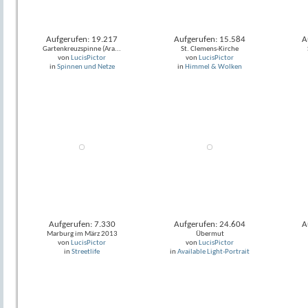
Aufgerufen: 19.217
Aufgerufen: 15.584
A
Gartenkreuzspinne (Ara...
St. Clemens-Kirche
von
LucisPictor
von
LucisPictor
in
Spinnen und Netze
in
Himmel & Wolken
Aufgerufen: 7.330
Aufgerufen: 24.604
A
Marburg im März 2013
Übermut
von
LucisPictor
von
LucisPictor
in
Streetlife
in
Available Light-Portrait